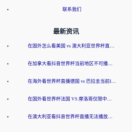
联系我们
最新资讯
在国外怎么看美国 vs 澳大利亚世界杯直播？海外党必藏的中文解说观赛指南
在加拿大看抖音世界杯当前地区不可播放？海外党体育观赛终极指南
在海外看世界杯直播德国 vs 巴拉圭当前IP受限制？这篇指南帮你轻松解决地区限制
在国外看世界杯法国 VS 摩洛哥仅限中国大陆？别让地域限制拦下你的欢呼
在澳大利亚看抖音世界杯直播无法播放？海外党体育观赛终极指南来了！