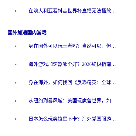
在澳大利亚看抖音世界杯直播无法播放？海外党体育观赛终极指南来了！
国外加速国内游戏
身在国外可以玩王者吗？当然可以，但你需要这份“加速”指南
海外游戏加速器哪个好？2026终极指南帮你畅玩国服+解决卡顿难题
身在海外，如何找回《反恐精英：全球攻势》国服的丝滑手感？一份给你的终极指南
从纽约到暴风城：美国玩魔兽世界，如何找到你的最佳网络航线
日本怎么玩奥拉星不卡？海外党国服游戏加速器选择全攻略