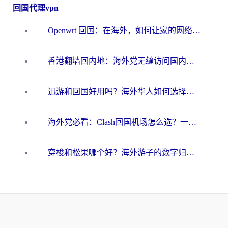
回国代理vpn
Openwrt 回国：在海外，如何让家的网络触手可及
香港翻墙回内地：海外党无缝访问国内资源的加速器选择全攻略
迅游和回国好用吗？海外华人如何选择靠谱的回国加速器
海外党必看：Clash回国机场怎么选？一篇搞定无缝访问国内资源的全攻略
穿梭和松果哪个好？海外游子的数字归乡路，到底该怎么选