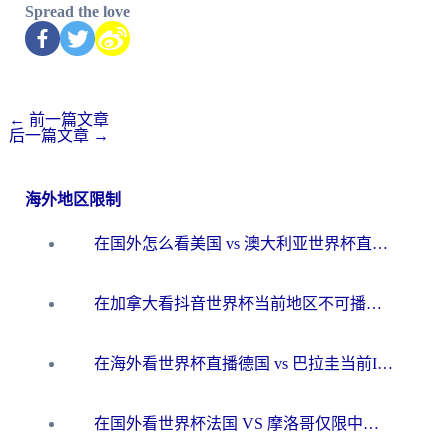
Spread the love
←
前一篇文章
后一篇文章
→
海外地区限制
在国外怎么看美国 vs 澳大利亚世界杯直播？海外党必藏的中文解说观赛指南
在加拿大看抖音世界杯当前地区不可播放？海外党体育观赛终极指南
在海外看世界杯直播德国 vs 巴拉圭当前IP受限制？这篇指南帮你轻松解决地区限制
在国外看世界杯法国 VS 摩洛哥仅限中国大陆？别让地域限制拦下你的欢呼