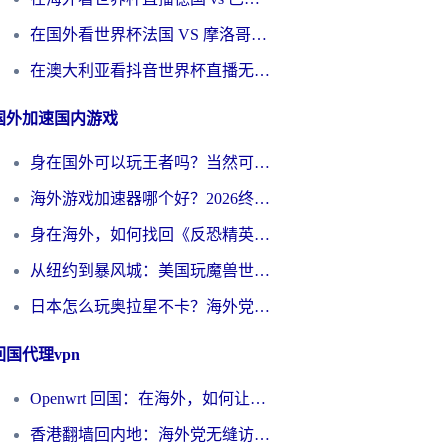
在国外看世界杯法国 VS 摩洛哥仅限中国大陆？别让地域限制拦下你的欢呼
在澳大利亚看抖音世界杯直播无法播放？海外党体育观赛终极指南来了！
国外加速国内游戏
身在国外可以玩王者吗？当然可以，但你需要这份“加速”指南
海外游戏加速器哪个好？2026终极指南帮你畅玩国服+解决卡顿难题
身在海外，如何找回《反恐精英：全球攻势》国服的丝滑手感？一份给你的终极指南
从纽约到暴风城：美国玩魔兽世界，如何找到你的最佳网络航线
日本怎么玩奥拉星不卡？海外党国服游戏加速器选择全攻略
回国代理vpn
Openwrt 回国：在海外，如何让家的网络触手可及
香港翻墙回内地：海外党无缝访问国内资源的加速器选择全攻略