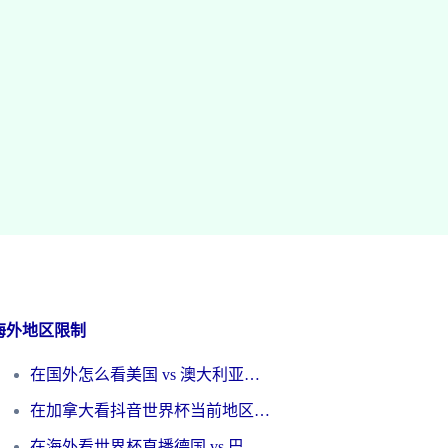
海外地区限制
在国外怎么看美国 vs 澳大利亚世界杯直播？海外党必藏的中文解说观赛指南
在加拿大看抖音世界杯当前地区不可播放？海外党体育观赛终极指南
在海外看世界杯直播德国 vs 巴拉圭当前IP受限制？这篇指南帮你轻松解决地区限制