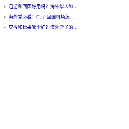
迅游和回国好用吗？海外华人如何选择靠谱的回国加速器
海外党必看：Clash回国机场怎么选？一篇搞定无缝访问国内资源的全攻略
穿梭和松果哪个好？海外游子的数字归乡路，到底该怎么选