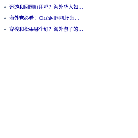
迅游和回国好用吗？海外华人如何选择靠谱的回国加速器
海外党必看：Clash回国机场怎么选？一篇搞定无缝访问国内资源的全攻略
穿梭和松果哪个好？海外游子的数字归乡路，到底该怎么选