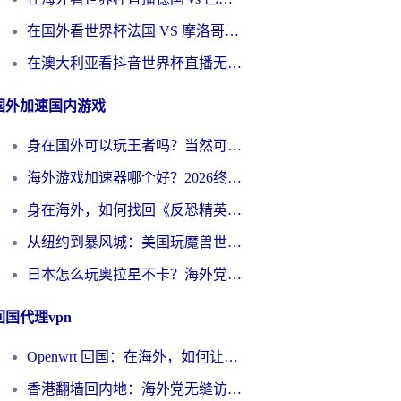
在国外看世界杯法国 VS 摩洛哥仅限中国大陆？别让地域限制拦下你的欢呼
在澳大利亚看抖音世界杯直播无法播放？海外党体育观赛终极指南来了！
国外加速国内游戏
身在国外可以玩王者吗？当然可以，但你需要这份“加速”指南
海外游戏加速器哪个好？2026终极指南帮你畅玩国服+解决卡顿难题
身在海外，如何找回《反恐精英：全球攻势》国服的丝滑手感？一份给你的终极指南
从纽约到暴风城：美国玩魔兽世界，如何找到你的最佳网络航线
日本怎么玩奥拉星不卡？海外党国服游戏加速器选择全攻略
回国代理vpn
Openwrt 回国：在海外，如何让家的网络触手可及
香港翻墙回内地：海外党无缝访问国内资源的加速器选择全攻略