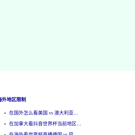
海外地区限制
在国外怎么看美国 vs 澳大利亚世界杯直播？海外党必藏的中文解说观赛指南
在加拿大看抖音世界杯当前地区不可播放？海外党体育观赛终极指南
在海外看世界杯直播德国 vs 巴拉圭当前IP受限制？这篇指南帮你轻松解决地区限制