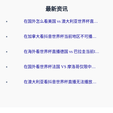
最新资讯
在国外怎么看美国 vs 澳大利亚世界杯直播？海外党必藏的中文解说观赛指南
在加拿大看抖音世界杯当前地区不可播放？海外党体育观赛终极指南
在海外看世界杯直播德国 vs 巴拉圭当前IP受限制？这篇指南帮你轻松解决地区限制
在国外看世界杯法国 VS 摩洛哥仅限中国大陆？别让地域限制拦下你的欢呼
在澳大利亚看抖音世界杯直播无法播放？海外党体育观赛终极指南来了！