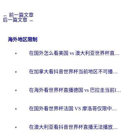
←
前一篇文章
后一篇文章
→
海外地区限制
在国外怎么看美国 vs 澳大利亚世界杯直播？海外党必藏的中文解说观赛指南
在加拿大看抖音世界杯当前地区不可播放？海外党体育观赛终极指南
在海外看世界杯直播德国 vs 巴拉圭当前IP受限制？这篇指南帮你轻松解决地区限制
在国外看世界杯法国 VS 摩洛哥仅限中国大陆？别让地域限制拦下你的欢呼
在澳大利亚看抖音世界杯直播无法播放？海外党体育观赛终极指南来了！