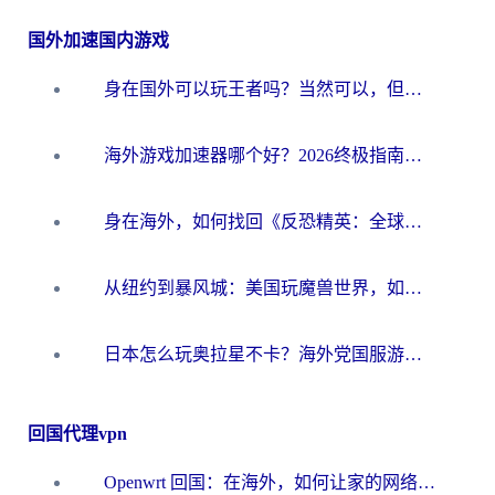
国外加速国内游戏
身在国外可以玩王者吗？当然可以，但你需要这份“加速”指南
海外游戏加速器哪个好？2026终极指南帮你畅玩国服+解决卡顿难题
身在海外，如何找回《反恐精英：全球攻势》国服的丝滑手感？一份给你的终极指南
从纽约到暴风城：美国玩魔兽世界，如何找到你的最佳网络航线
日本怎么玩奥拉星不卡？海外党国服游戏加速器选择全攻略
回国代理vpn
Openwrt 回国：在海外，如何让家的网络触手可及