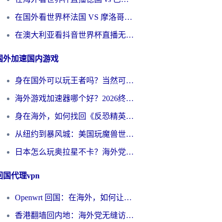
在国外看世界杯法国 VS 摩洛哥仅限中国大陆？别让地域限制拦下你的欢呼
在澳大利亚看抖音世界杯直播无法播放？海外党体育观赛终极指南来了！
国外加速国内游戏
身在国外可以玩王者吗？当然可以，但你需要这份“加速”指南
海外游戏加速器哪个好？2026终极指南帮你畅玩国服+解决卡顿难题
身在海外，如何找回《反恐精英：全球攻势》国服的丝滑手感？一份给你的终极指南
从纽约到暴风城：美国玩魔兽世界，如何找到你的最佳网络航线
日本怎么玩奥拉星不卡？海外党国服游戏加速器选择全攻略
回国代理vpn
Openwrt 回国：在海外，如何让家的网络触手可及
香港翻墙回内地：海外党无缝访问国内资源的加速器选择全攻略