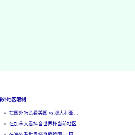
海外地区限制
在国外怎么看美国 vs 澳大利亚世界杯直播？海外党必藏的中文解说观赛指南
在加拿大看抖音世界杯当前地区不可播放？海外党体育观赛终极指南
在海外看世界杯直播德国 vs 巴拉圭当前IP受限制？这篇指南帮你轻松解决地区限制