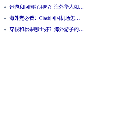
迅游和回国好用吗？海外华人如何选择靠谱的回国加速器
海外党必看：Clash回国机场怎么选？一篇搞定无缝访问国内资源的全攻略
穿梭和松果哪个好？海外游子的数字归乡路，到底该怎么选