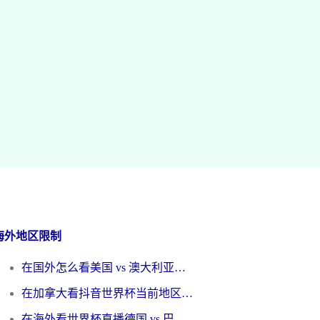
海外地区限制
在国外怎么看美国 vs 澳大利亚世界杯直播？海外党必藏的中文解说观赛指南
在加拿大看抖音世界杯当前地区不可播放？海外党体育观赛终极指南
在海外看世界杯直播德国 vs 巴拉圭当前IP受限制？这篇指南帮你轻松解决地区限制