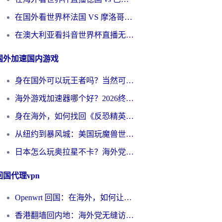
在国外看世界杯法国 VS 摩洛哥仅限中国大陆？别让地域限制拦下你的欢呼
在澳大利亚看抖音世界杯直播无法播放？海外党体育观赛终极指南来了！
国外加速国内游戏
身在国外可以玩王者吗？当然可以，但你需要这份“加速”指南
海外游戏加速器哪个好？2026终极指南帮你畅玩国服+解决卡顿难题
身在海外，如何找回《反恐精英：全球攻势》国服的丝滑手感？一份给你的终极指南
从纽约到暴风城：美国玩魔兽世界，如何找到你的最佳网络航线
日本怎么玩奥拉星不卡？海外党国服游戏加速器选择全攻略
回国代理vpn
Openwrt 回国：在海外，如何让家的网络触手可及
香港翻墙回内地：海外党无缝访问国内资源的加速器选择全攻略