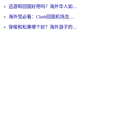
迅游和回国好用吗？海外华人如何选择靠谱的回国加速器
海外党必看：Clash回国机场怎么选？一篇搞定无缝访问国内资源的全攻略
穿梭和松果哪个好？海外游子的数字归乡路，到底该怎么选