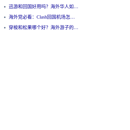
迅游和回国好用吗？海外华人如何选择靠谱的回国加速器
海外党必看：Clash回国机场怎么选？一篇搞定无缝访问国内资源的全攻略
穿梭和松果哪个好？海外游子的数字归乡路，到底该怎么选