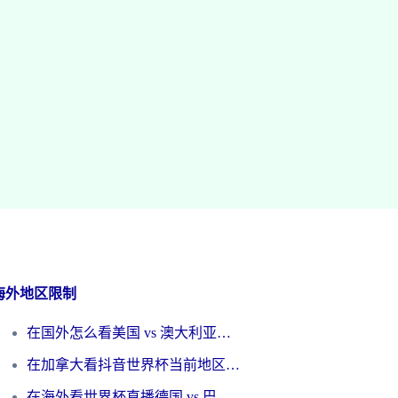
海外地区限制
在国外怎么看美国 vs 澳大利亚世界杯直播？海外党必藏的中文解说观赛指南
在加拿大看抖音世界杯当前地区不可播放？海外党体育观赛终极指南
在海外看世界杯直播德国 vs 巴拉圭当前IP受限制？这篇指南帮你轻松解决地区限制