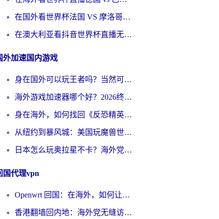
在国外看世界杯法国 VS 摩洛哥仅限中国大陆？别让地域限制拦下你的欢呼
在澳大利亚看抖音世界杯直播无法播放？海外党体育观赛终极指南来了！
国外加速国内游戏
身在国外可以玩王者吗？当然可以，但你需要这份“加速”指南
海外游戏加速器哪个好？2026终极指南帮你畅玩国服+解决卡顿难题
身在海外，如何找回《反恐精英：全球攻势》国服的丝滑手感？一份给你的终极指南
从纽约到暴风城：美国玩魔兽世界，如何找到你的最佳网络航线
日本怎么玩奥拉星不卡？海外党国服游戏加速器选择全攻略
回国代理vpn
Openwrt 回国：在海外，如何让家的网络触手可及
香港翻墙回内地：海外党无缝访问国内资源的加速器选择全攻略