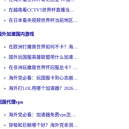
在越南看CCTV5世界杯直播当前IP受限制？海外党体育观赛终极指南来了
在日本看央视频世界杯当前地区不可播放？海外党体育观赛终极指南
国外加速国内游戏
在欧洲打魔兽世界如何不卡？海外玩家的国服游戏加速终极攻略
国外玩国服英雄联盟用什么加速器好？海外党亲测有效的国服游戏加速指南
在非洲玩魔兽世界怀旧服总卡？别慌，这份指南帮你丝滑开荒
海外党必看：玩国服卡到心态崩？少女前线云图计划加速器免费推荐+碧蓝航线足球世界流畅攻略
海外打LOL用哪个加速器？2026实用指南：从延迟到设备适配，一篇解决你的国服游戏痛点
回国代理vpn
海外党必看：加速器免费vpn怎么选？3步教你无缝访问国内资源
穿梭和巨鲸哪个好？海外党亲测3款回国加速器，教你避开90%的坑