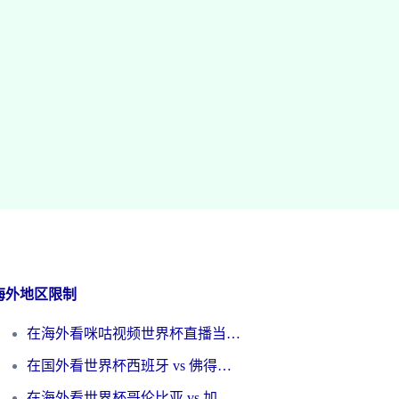
海外地区限制
在海外看咪咕视频世界杯直播当前IP受限制？这篇指南帮你搞定所有体育赛事观看难题
在国外看世界杯西班牙 vs 佛得角无法播放？这篇指南帮你解锁所有中文体育直播
在海外看世界杯哥伦比亚 vs 加纳当前IP受限制？这篇指南帮你流畅看中文解说赛事