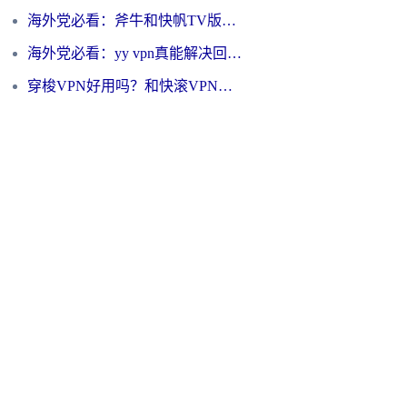
海外党必看：斧牛和快帆TV版哪个好？3分钟选对回国加速器，无缝刷B站、追热剧
海外党必看：yy vpn真能解决回国访问难题？附云极initap测评+免费方案对比
穿梭VPN好用吗？和快滚VPN对比哪个回国效果更好？海外党选回国加速器必看指南