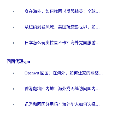
身在海外，如何找回《反恐精英：全球攻势》国服的丝滑手感？一份给你的终极指南
从纽约到暴风城：美国玩魔兽世界，如何找到你的最佳网络航线
日本怎么玩奥拉星不卡？海外党国服游戏加速器选择全攻略
回国代理vpn
Openwrt 回国：在海外，如何让家的网络触手可及
香港翻墙回内地：海外党无缝访问国内资源的加速器选择全攻略
迅游和回国好用吗？海外华人如何选择靠谱的回国加速器