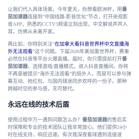
让我们代入具体场景。今年夏天，你想看欧洲杯，用
番
茄加速器
连接到“中国线路-影音优化”节点，打开央视影
音APP，熟悉的CCTV5频道立刻出现，中文解说声声入
耳，仿佛从未离开家。
再比如，你特别关注“
在加拿大看抖音世界杯中文直播海
外无法观看
”这个问题。下届2026年美加墨世界杯，赛事
必然在抖音等平台火爆直播。届时，你只需提前打开
番
茄加速器
，选择游戏/直播模式，进入抖音直播间。你将
不再是被提示“海外无法观看”的局外人，而是可以参与弹
幕互动、抢红包、与国内球迷同步欢呼的一份子。那种
跨越时空的参与感，无可替代。
永远在线的技术后盾
使用过程中万一遇到问题怎么办？
番茄加速器
的售后实
时保障和专业的技术团队让我非常放心。他们提供24小
时在线支持，响应迅速。有次我深夜看球遇到连接波