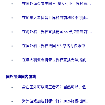
在国外怎么看美国 vs 澳大利亚世界杯直播？海外党必藏的中文解说观赛指南
在加拿大看抖音世界杯当前地区不可播放？海外党体育观赛终极指南
在海外看世界杯直播德国 vs 巴拉圭当前IP受限制？这篇指南帮你轻松解决地区限制
在国外看世界杯法国 VS 摩洛哥仅限中国大陆？别让地域限制拦下你的欢呼
在澳大利亚看抖音世界杯直播无法播放？海外党体育观赛终极指南来了！
国外加速国内游戏
身在国外可以玩王者吗？当然可以，但你需要这份“加速”指南
海外游戏加速器哪个好？2026终极指南帮你畅玩国服+解决卡顿难题