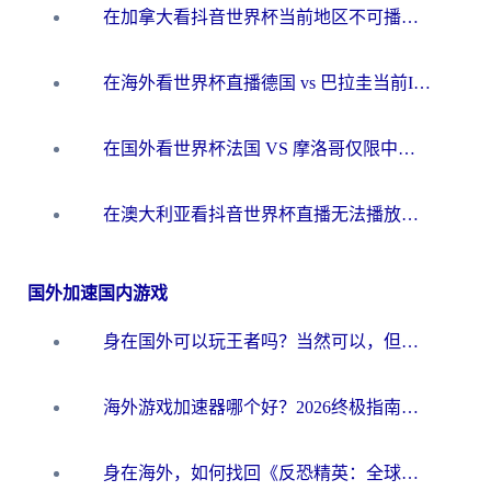
在加拿大看抖音世界杯当前地区不可播放？海外党体育观赛终极指南
在海外看世界杯直播德国 vs 巴拉圭当前IP受限制？这篇指南帮你轻松解决地区限制
在国外看世界杯法国 VS 摩洛哥仅限中国大陆？别让地域限制拦下你的欢呼
在澳大利亚看抖音世界杯直播无法播放？海外党体育观赛终极指南来了！
国外加速国内游戏
身在国外可以玩王者吗？当然可以，但你需要这份“加速”指南
海外游戏加速器哪个好？2026终极指南帮你畅玩国服+解决卡顿难题
身在海外，如何找回《反恐精英：全球攻势》国服的丝滑手感？一份给你的终极指南