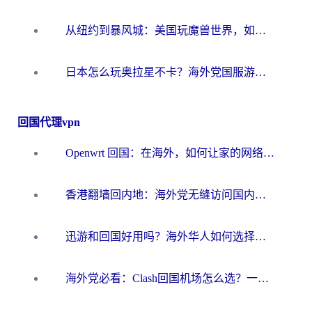
从纽约到暴风城：美国玩魔兽世界，如何找到你的最佳网络航线
日本怎么玩奥拉星不卡？海外党国服游戏加速器选择全攻略
回国代理vpn
Openwrt 回国：在海外，如何让家的网络触手可及
香港翻墙回内地：海外党无缝访问国内资源的加速器选择全攻略
迅游和回国好用吗？海外华人如何选择靠谱的回国加速器
海外党必看：Clash回国机场怎么选？一篇搞定无缝访问国内资源的全攻略