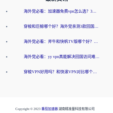
海外党必看：加速器免费vpn怎么选？3步教你无缝访问国内资源
穿梭和巨鲸哪个好？海外党亲测3款回国加速器，教你避开90%的坑
海外党必看：斧牛和快帆TV版哪个好？3分钟选对回国加速器，无缝刷B站、追热剧
海外党必看：yy vpn真能解决回国访问难题？附云极initap测评+免费方案对比
穿梭VPN好用吗？和快滚VPN对比哪个回国效果更好？海外党选回国加速器必看指南
Copyright © 2023
番茄加速器
湖南精准量科技有限公司