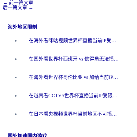
←
前一篇文章
后一篇文章
→
海外地区限制
在海外看咪咕视频世界杯直播当前IP受限制？这篇指南帮你搞定所有体育赛事观看难题
在国外看世界杯西班牙 vs 佛得角无法播放？这篇指南帮你解锁所有中文体育直播
在海外看世界杯哥伦比亚 vs 加纳当前IP受限制？这篇指南帮你流畅看中文解说赛事
在越南看CCTV5世界杯直播当前IP受限制？海外党体育观赛终极指南来了
在日本看央视频世界杯当前地区不可播放？海外党体育观赛终极指南
国外加速国内游戏