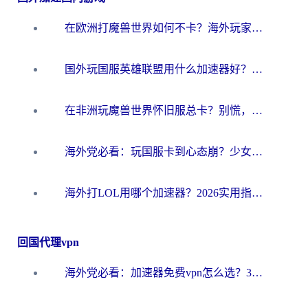
在欧洲打魔兽世界如何不卡？海外玩家的国服游戏加速终极攻略
国外玩国服英雄联盟用什么加速器好？海外党亲测有效的国服游戏加速指南
在非洲玩魔兽世界怀旧服总卡？别慌，这份指南帮你丝滑开荒
海外党必看：玩国服卡到心态崩？少女前线云图计划加速器免费推荐+碧蓝航线足球世界流畅攻略
海外打LOL用哪个加速器？2026实用指南：从延迟到设备适配，一篇解决你的国服游戏痛点
回国代理vpn
海外党必看：加速器免费vpn怎么选？3步教你无缝访问国内资源