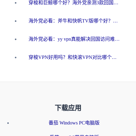
穿梭和巨鲸哪个好？海外党亲测3款回国加速器，教你避开90%的坑
海外党必看：斧牛和快帆TV版哪个好？3分钟选对回国加速器，无缝刷B站、追热剧
海外党必看：yy vpn真能解决回国访问难题？附云极initap测评+免费方案对比
穿梭VPN好用吗？和快滚VPN对比哪个回国效果更好？海外党选回国加速器必看指南
下载应用
番茄 Windows PC电脑版