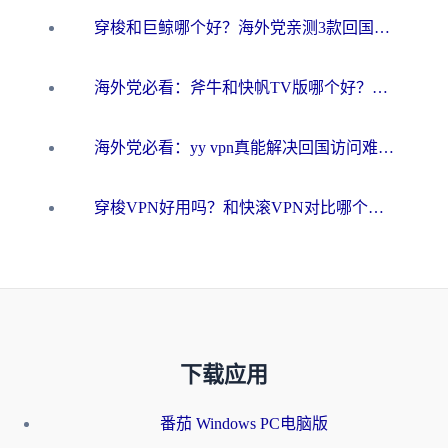
穿梭和巨鲸哪个好？海外党亲测3款回国加速器，教你避开90%的坑
海外党必看：斧牛和快帆TV版哪个好？3分钟选对回国加速器，无缝刷B站、追热剧
海外党必看：yy vpn真能解决回国访问难题？附云极initap测评+免费方案对比
穿梭VPN好用吗？和快滚VPN对比哪个回国效果更好？海外党选回国加速器必看指南
下载应用
番茄 Windows PC电脑版