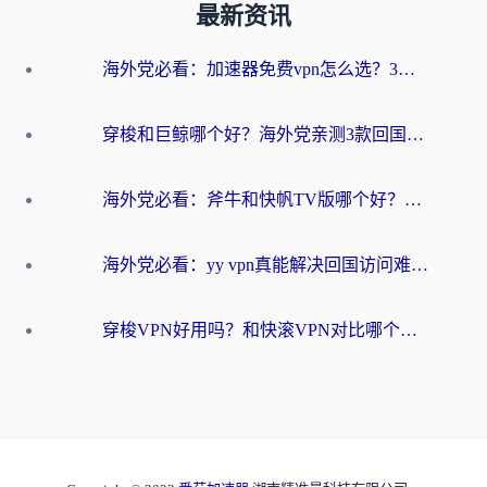
最新资讯
海外党必看：加速器免费vpn怎么选？3步教你无缝访问国内资源
穿梭和巨鲸哪个好？海外党亲测3款回国加速器，教你避开90%的坑
海外党必看：斧牛和快帆TV版哪个好？3分钟选对回国加速器，无缝刷B站、追热剧
海外党必看：yy vpn真能解决回国访问难题？附云极initap测评+免费方案对比
穿梭VPN好用吗？和快滚VPN对比哪个回国效果更好？海外党选回国加速器必看指南