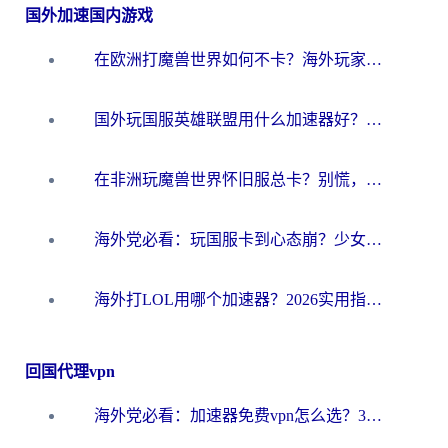
国外加速国内游戏
在欧洲打魔兽世界如何不卡？海外玩家的国服游戏加速终极攻略
国外玩国服英雄联盟用什么加速器好？海外党亲测有效的国服游戏加速指南
在非洲玩魔兽世界怀旧服总卡？别慌，这份指南帮你丝滑开荒
海外党必看：玩国服卡到心态崩？少女前线云图计划加速器免费推荐+碧蓝航线足球世界流畅攻略
海外打LOL用哪个加速器？2026实用指南：从延迟到设备适配，一篇解决你的国服游戏痛点
回国代理vpn
海外党必看：加速器免费vpn怎么选？3步教你无缝访问国内资源