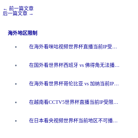
←
前一篇文章
后一篇文章
→
海外地区限制
在海外看咪咕视频世界杯直播当前IP受限制？这篇指南帮你搞定所有体育赛事观看难题
在国外看世界杯西班牙 vs 佛得角无法播放？这篇指南帮你解锁所有中文体育直播
在海外看世界杯哥伦比亚 vs 加纳当前IP受限制？这篇指南帮你流畅看中文解说赛事
在越南看CCTV5世界杯直播当前IP受限制？海外党体育观赛终极指南来了
在日本看央视频世界杯当前地区不可播放？海外党体育观赛终极指南