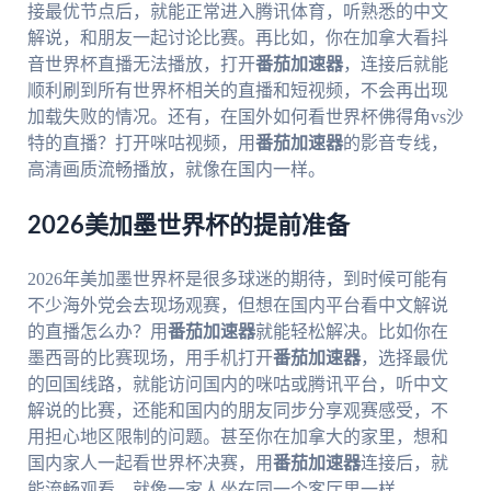
接最优节点后，就能正常进入腾讯体育，听熟悉的中文
解说，和朋友一起讨论比赛。再比如，你在加拿大看抖
音世界杯直播无法播放，打开
番茄加速器
，连接后就能
顺利刷到所有世界杯相关的直播和短视频，不会再出现
加载失败的情况。还有，在国外如何看世界杯佛得角vs沙
特的直播？打开咪咕视频，用
番茄加速器
的影音专线，
高清画质流畅播放，就像在国内一样。
2026美加墨世界杯的提前准备
2026年美加墨世界杯是很多球迷的期待，到时候可能有
不少海外党会去现场观赛，但想在国内平台看中文解说
的直播怎么办？用
番茄加速器
就能轻松解决。比如你在
墨西哥的比赛现场，用手机打开
番茄加速器
，选择最优
的回国线路，就能访问国内的咪咕或腾讯平台，听中文
解说的比赛，还能和国内的朋友同步分享观赛感受，不
用担心地区限制的问题。甚至你在加拿大的家里，想和
国内家人一起看世界杯决赛，用
番茄加速器
连接后，就
能流畅观看，就像一家人坐在同一个客厅里一样。