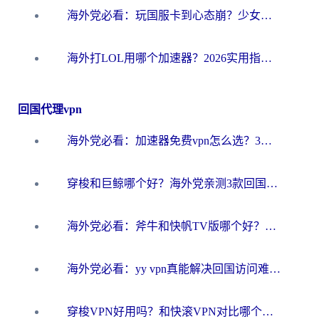
海外党必看：玩国服卡到心态崩？少女前线云图计划加速器免费推荐+碧蓝航线足球世界流畅攻略
海外打LOL用哪个加速器？2026实用指南：从延迟到设备适配，一篇解决你的国服游戏痛点
回国代理vpn
海外党必看：加速器免费vpn怎么选？3步教你无缝访问国内资源
穿梭和巨鲸哪个好？海外党亲测3款回国加速器，教你避开90%的坑
海外党必看：斧牛和快帆TV版哪个好？3分钟选对回国加速器，无缝刷B站、追热剧
海外党必看：yy vpn真能解决回国访问难题？附云极initap测评+免费方案对比
穿梭VPN好用吗？和快滚VPN对比哪个回国效果更好？海外党选回国加速器必看指南