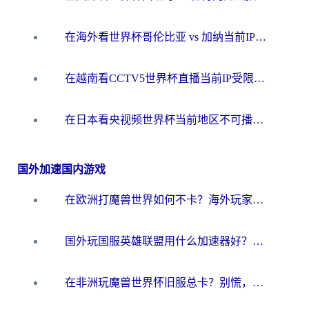
在海外看世界杯哥伦比亚 vs 加纳当前IP受限制？这篇指南帮你流畅看中文解说赛事
在越南看CCTV5世界杯直播当前IP受限制？海外党体育观赛终极指南来了
在日本看央视频世界杯当前地区不可播放？海外党体育观赛终极指南
国外加速国内游戏
在欧洲打魔兽世界如何不卡？海外玩家的国服游戏加速终极攻略
国外玩国服英雄联盟用什么加速器好？海外党亲测有效的国服游戏加速指南
在非洲玩魔兽世界怀旧服总卡？别慌，这份指南帮你丝滑开荒