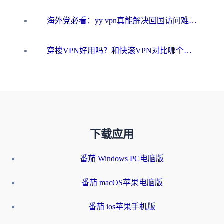
海外党必看：yy vpn真能解决回国访问难题？附云极initap测评+免费方案对比
穿梭VPN好用吗？和快滚VPN对比哪个回国效果更好？海外党选回国加速器必看指南
下载应用
番茄 Windows PC电脑版
番茄 macOS苹果电脑版
番茄 ios苹果手机版