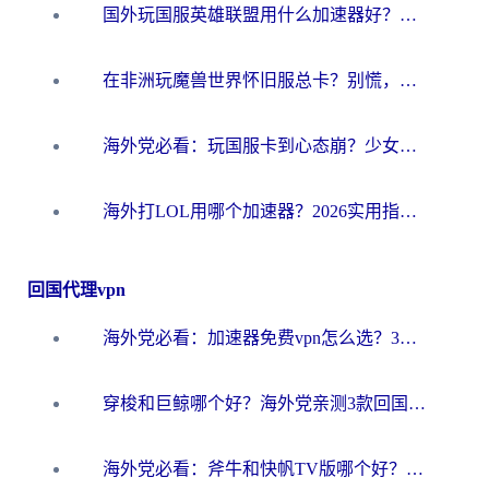
国外玩国服英雄联盟用什么加速器好？海外党亲测有效的国服游戏加速指南
在非洲玩魔兽世界怀旧服总卡？别慌，这份指南帮你丝滑开荒
海外党必看：玩国服卡到心态崩？少女前线云图计划加速器免费推荐+碧蓝航线足球世界流畅攻略
海外打LOL用哪个加速器？2026实用指南：从延迟到设备适配，一篇解决你的国服游戏痛点
回国代理vpn
海外党必看：加速器免费vpn怎么选？3步教你无缝访问国内资源
穿梭和巨鲸哪个好？海外党亲测3款回国加速器，教你避开90%的坑
海外党必看：斧牛和快帆TV版哪个好？3分钟选对回国加速器，无缝刷B站、追热剧