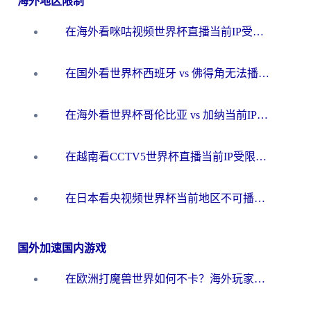
海外地区限制
在海外看咪咕视频世界杯直播当前IP受限制？这篇指南帮你搞定所有体育赛事观看难题
在国外看世界杯西班牙 vs 佛得角无法播放？这篇指南帮你解锁所有中文体育直播
在海外看世界杯哥伦比亚 vs 加纳当前IP受限制？这篇指南帮你流畅看中文解说赛事
在越南看CCTV5世界杯直播当前IP受限制？海外党体育观赛终极指南来了
在日本看央视频世界杯当前地区不可播放？海外党体育观赛终极指南
国外加速国内游戏
在欧洲打魔兽世界如何不卡？海外玩家的国服游戏加速终极攻略