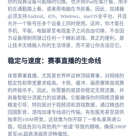
你的观赛设备可能随时切换。也许用iPad在客厅看，用手
机在通勤路上看，或者用电脑在书房看。因此，加速器
必须支持Android、iOS、Windows、macOS全平台，并且
允许一个账号在多个设备上同时使用。这样，你才能在
手机、平板、电脑甚至电视盒子之间自由切换，不会因
为设备限制而错过任何一个精彩进球。真正的便利，是
让技术无缝融入你的生活场景，而不是让你去适应它。
稳定与速度：赛事直播的生命线
体育赛事直播，尤其是世界杯这种顶级赛事，对网络的
稳定性和带宽要求极高。卡顿、缓冲、画质骤降是观赛
的终极杀手。因此，你需要的是提供稳定无限流量、并
具备智能分流能力的加速器。它能确保你的网络流量被
精准引导，特别是对于视频流和游戏数据，通过精选的
回国影音、游戏加速专线进行传输。有些服务甚至提供
独享的100M带宽，这就像为你开辟了一条私家高速公
路，彻底告别与其他用户“抢道”导致的拥堵，确保1080P
甚至4K超高清画质流畅播放。