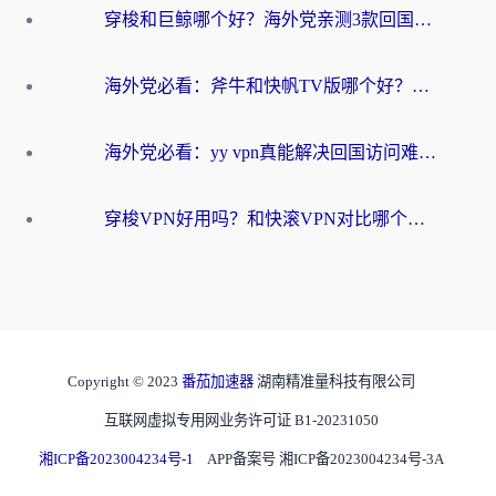
穿梭和巨鲸哪个好？海外党亲测3款回国加速器，教你避开90%的坑
海外党必看：斧牛和快帆TV版哪个好？3分钟选对回国加速器，无缝刷B站、追热剧
海外党必看：yy vpn真能解决回国访问难题？附云极initap测评+免费方案对比
穿梭VPN好用吗？和快滚VPN对比哪个回国效果更好？海外党选回国加速器必看指南
Copyright © 2023
番茄加速器
湖南精准量科技有限公司
互联网虚拟专用网业务许可证 B1-20231050
湘ICP备2023004234号-1
APP备案号 湘ICP备2023004234号-3A