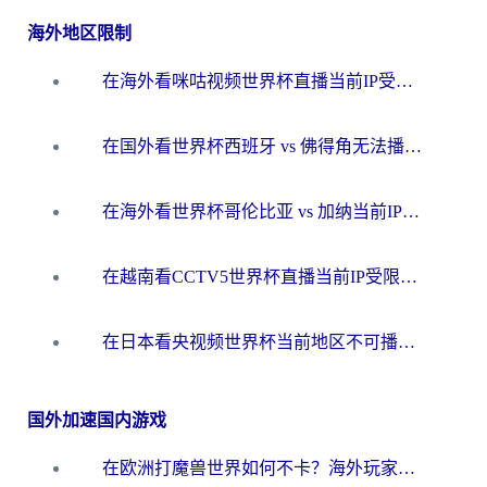
海外地区限制
在海外看咪咕视频世界杯直播当前IP受限制？这篇指南帮你搞定所有体育赛事观看难题
在国外看世界杯西班牙 vs 佛得角无法播放？这篇指南帮你解锁所有中文体育直播
在海外看世界杯哥伦比亚 vs 加纳当前IP受限制？这篇指南帮你流畅看中文解说赛事
在越南看CCTV5世界杯直播当前IP受限制？海外党体育观赛终极指南来了
在日本看央视频世界杯当前地区不可播放？海外党体育观赛终极指南
国外加速国内游戏
在欧洲打魔兽世界如何不卡？海外玩家的国服游戏加速终极攻略