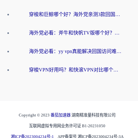
穿梭和巨鲸哪个好？海外党亲测3款回国加速器，教你避开90%的坑
海外党必看：斧牛和快帆TV版哪个好？3分钟选对回国加速器，无缝刷B站、追热剧
海外党必看：yy vpn真能解决回国访问难题？附云极initap测评+免费方案对比
穿梭VPN好用吗？和快滚VPN对比哪个回国效果更好？海外党选回国加速器必看指南
Copyright © 2023
番茄加速器
湖南精准量科技有限公司
互联网虚拟专用网业务许可证 B1-20231050
湘ICP备2023004234号-1
APP备案号 湘ICP备2023004234号-3A