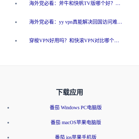
海外党必看：斧牛和快帆TV版哪个好？3分钟选对回国加速器，无缝刷B站、追热剧
海外党必看：yy vpn真能解决回国访问难题？附云极initap测评+免费方案对比
穿梭VPN好用吗？和快滚VPN对比哪个回国效果更好？海外党选回国加速器必看指南
下载应用
番茄 Windows PC电脑版
番茄 macOS苹果电脑版
番茄 ios苹果手机版