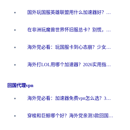
国外玩国服英雄联盟用什么加速器好？海外党亲测有效的国服游戏加速指南
在非洲玩魔兽世界怀旧服总卡？别慌，这份指南帮你丝滑开荒
海外党必看：玩国服卡到心态崩？少女前线云图计划加速器免费推荐+碧蓝航线足球世界流畅攻略
海外打LOL用哪个加速器？2026实用指南：从延迟到设备适配，一篇解决你的国服游戏痛点
回国代理vpn
海外党必看：加速器免费vpn怎么选？3步教你无缝访问国内资源
穿梭和巨鲸哪个好？海外党亲测3款回国加速器，教你避开90%的坑