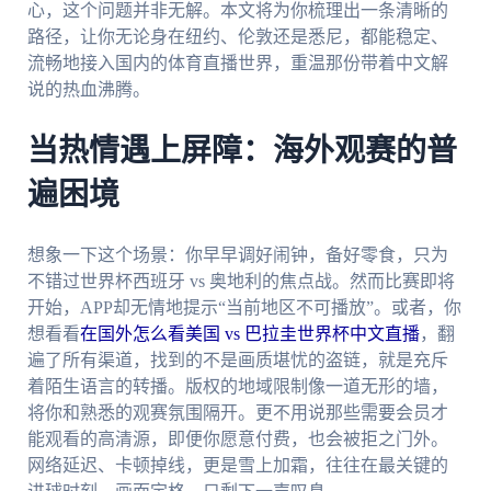
心，这个问题并非无解。本文将为你梳理出一条清晰的
路径，让你无论身在纽约、伦敦还是悉尼，都能稳定、
流畅地接入国内的体育直播世界，重温那份带着中文解
说的热血沸腾。
当热情遇上屏障：海外观赛的普
遍困境
想象一下这个场景：你早早调好闹钟，备好零食，只为
不错过世界杯西班牙 vs 奥地利的焦点战。然而比赛即将
开始，APP却无情地提示“当前地区不可播放”。或者，你
想看看
在国外怎么看美国 vs 巴拉圭世界杯中文直播
，翻
遍了所有渠道，找到的不是画质堪忧的盗链，就是充斥
着陌生语言的转播。版权的地域限制像一道无形的墙，
将你和熟悉的观赛氛围隔开。更不用说那些需要会员才
能观看的高清源，即便你愿意付费，也会被拒之门外。
网络延迟、卡顿掉线，更是雪上加霜，往往在最关键的