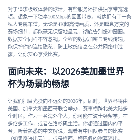
对于追求极致体验的球迷，有些服务还提供独享带宽选
项。想象一下独享100Mbps的回国带宽，就像拥有了一条
私人专属车道，无论是4K超高清画质，还是瞬息万变的
赛场细节，都能毫无保留地呈现，彻底告别缓冲圆圈。
数据安全同样不容忽视。全程的数据加密与专线传输，
能保护你的连接隐私，防止敏感信息在公共网络中泄
露，让你安心享受比赛。
面向未来：以2026美加墨世界
杯为场景的畅想
让我们把目光投向不远处的2026年。届时，世界杯将由
美国、加拿大和墨西哥联合举办，赛事横跨北美大陆多
个时区。作为一名海外华人，你可能在波士顿留学，在
多伦多工作，或者在洛杉矶生活。你想通过国内的平
台，听着熟悉的中文解说，观看有中国队参与的比赛
（如果奇迹出现），或是梅西、姆巴佩的谢幕演出。