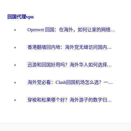
回国代理vpn
Openwrt 回国：在海外，如何让家的网络触手可及
香港翻墙回内地：海外党无缝访问国内资源的加速器选择全攻略
迅游和回国好用吗？海外华人如何选择靠谱的回国加速器
海外党必看：Clash回国机场怎么选？一篇搞定无缝访问国内资源的全攻略
穿梭和松果哪个好？海外游子的数字归乡路，到底该怎么选