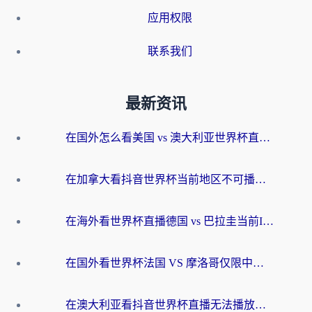
应用权限
联系我们
最新资讯
在国外怎么看美国 vs 澳大利亚世界杯直播？海外党必藏的中文解说观赛指南
在加拿大看抖音世界杯当前地区不可播放？海外党体育观赛终极指南
在海外看世界杯直播德国 vs 巴拉圭当前IP受限制？这篇指南帮你轻松解决地区限制
在国外看世界杯法国 VS 摩洛哥仅限中国大陆？别让地域限制拦下你的欢呼
在澳大利亚看抖音世界杯直播无法播放？海外党体育观赛终极指南来了！