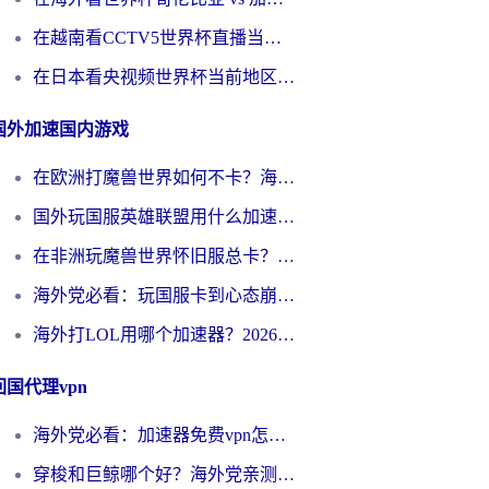
在越南看CCTV5世界杯直播当前IP受限制？海外党体育观赛终极指南来了
在日本看央视频世界杯当前地区不可播放？海外党体育观赛终极指南
国外加速国内游戏
在欧洲打魔兽世界如何不卡？海外玩家的国服游戏加速终极攻略
国外玩国服英雄联盟用什么加速器好？海外党亲测有效的国服游戏加速指南
在非洲玩魔兽世界怀旧服总卡？别慌，这份指南帮你丝滑开荒
海外党必看：玩国服卡到心态崩？少女前线云图计划加速器免费推荐+碧蓝航线足球世界流畅攻略
海外打LOL用哪个加速器？2026实用指南：从延迟到设备适配，一篇解决你的国服游戏痛点
回国代理vpn
海外党必看：加速器免费vpn怎么选？3步教你无缝访问国内资源
穿梭和巨鲸哪个好？海外党亲测3款回国加速器，教你避开90%的坑