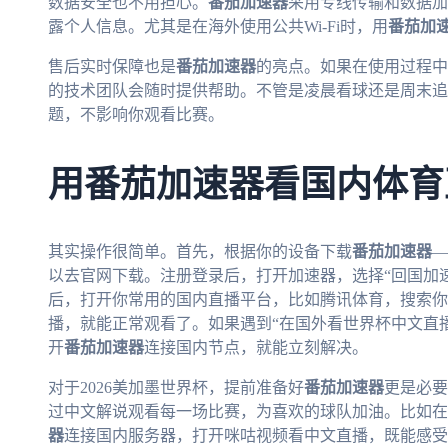
数据安全也不用担心。
番茄加速器
采用专线传输和数据加
露个人信息。尤其是在海外使用公共Wi-Fi时，用
番茄加
售后实时保障也是
番茄加速器
的亮点。如果在使用过程中
的技术团队会随时提供帮助。不管是凌晨看球还是周末追
题，不影响你观看比赛。
用番茄加速器看国内体育
其实操作很简单。首先，根据你的设备下载
番茄加速器
—
以去官网下载。注册登录后，打开加速器，选择“回国加
后，打开你常用的国内直播平台，比如腾讯体育，搜索你
播，就能正常观看了。如果遇到“在国外看世界杯中文直播挪
开
番茄加速器
连接国内节点，就能立刻解决。
对于2026美加墨世界杯，提前准备好
番茄加速器
更是必要
过中文解说观看每一场比赛，为喜欢的球队加油。比如在
器
连接国内服务器，打开咪咕视频看中文直播，既能感受