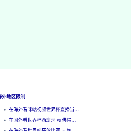
海外地区限制
在海外看咪咕视频世界杯直播当前IP受限制？这篇指南帮你搞定所有体育赛事观看难题
在国外看世界杯西班牙 vs 佛得角无法播放？这篇指南帮你解锁所有中文体育直播
在海外看世界杯哥伦比亚 vs 加纳当前IP受限制？这篇指南帮你流畅看中文解说赛事