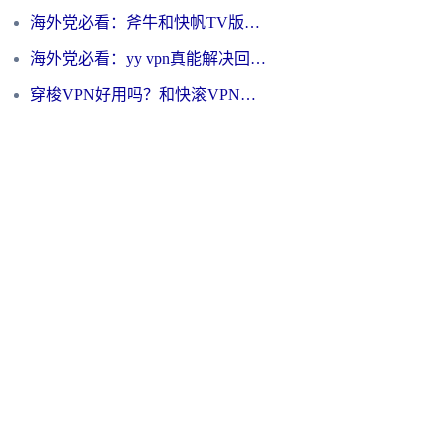
海外党必看：斧牛和快帆TV版哪个好？3分钟选对回国加速器，无缝刷B站、追热剧
海外党必看：yy vpn真能解决回国访问难题？附云极initap测评+免费方案对比
穿梭VPN好用吗？和快滚VPN对比哪个回国效果更好？海外党选回国加速器必看指南