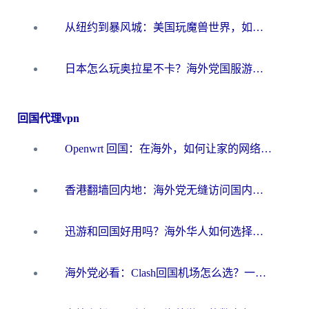
从纽约到暴风城：美国玩魔兽世界，如何找到你的最佳网络航线
日本怎么玩奥拉星不卡？海外党国服游戏加速器选择全攻略
回国代理vpn
Openwrt 回国：在海外，如何让家的网络触手可及
香港翻墙回内地：海外党无缝访问国内资源的加速器选择全攻略
迅游和回国好用吗？海外华人如何选择靠谱的回国加速器
海外党必看：Clash回国机场怎么选？一篇搞定无缝访问国内资源的全攻略