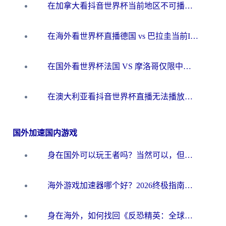
在加拿大看抖音世界杯当前地区不可播放？海外党体育观赛终极指南
在海外看世界杯直播德国 vs 巴拉圭当前IP受限制？这篇指南帮你轻松解决地区限制
在国外看世界杯法国 VS 摩洛哥仅限中国大陆？别让地域限制拦下你的欢呼
在澳大利亚看抖音世界杯直播无法播放？海外党体育观赛终极指南来了！
国外加速国内游戏
身在国外可以玩王者吗？当然可以，但你需要这份“加速”指南
海外游戏加速器哪个好？2026终极指南帮你畅玩国服+解决卡顿难题
身在海外，如何找回《反恐精英：全球攻势》国服的丝滑手感？一份给你的终极指南