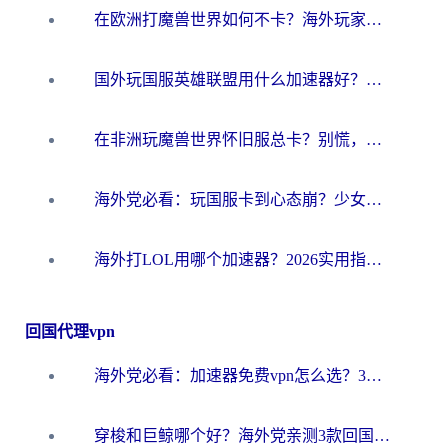
在欧洲打魔兽世界如何不卡？海外玩家的国服游戏加速终极攻略
国外玩国服英雄联盟用什么加速器好？海外党亲测有效的国服游戏加速指南
在非洲玩魔兽世界怀旧服总卡？别慌，这份指南帮你丝滑开荒
海外党必看：玩国服卡到心态崩？少女前线云图计划加速器免费推荐+碧蓝航线足球世界流畅攻略
海外打LOL用哪个加速器？2026实用指南：从延迟到设备适配，一篇解决你的国服游戏痛点
回国代理vpn
海外党必看：加速器免费vpn怎么选？3步教你无缝访问国内资源
穿梭和巨鲸哪个好？海外党亲测3款回国加速器，教你避开90%的坑