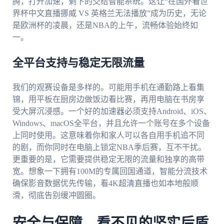
腾，打开加速，剩下的交给智能系统。这让“在国外看世
界杯中文直播挪威 VS 英格兰无法播放”成为历史，无论
是欧洲杯的凌晨，还是NBA的上午，流畅体验始终如
一。
全平台支持与稳定无限流量
我们的观赛设备是多样的。可能用手机在通勤路上看集
锦，用平板在厨房边做饭边看比赛，再用电脑在书房享
受大屏沉浸感。一个好的加速器必须支持Android、iOS、
Windows、macOS全平台，并且允许一个账号在多个设备
上同时使用。这意味着你和家人可以各自用手机追不同
的剧，而你同时在电脑上锁定NBA季后赛，互不干扰。
更重要的是，它需要提供稳定无限的流量和独享的高带
宽。想象一下拥有100M的专属回国通道，智能分流技术
确保影音数据优先传输，看4K超清直播也如本地般顺
滑，彻底告别缓冲圆圈。
安全与保障，看不见的坚实后盾