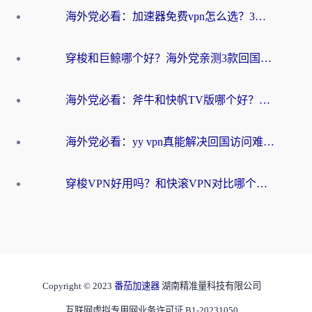
海外党必看：加速器免费vpn怎么选？3步教你无缝访问国内资源
穿梭和巨鲸哪个好？海外党亲测3款回国加速器，教你避开90%的坑
海外党必看：斧牛和快帆TV版哪个好？3分钟选对回国加速器，无缝刷B站、追热剧
海外党必看：yy vpn真能解决回国访问难题？附云极initap测评+免费方案对比
穿梭VPN好用吗？和快滚VPN对比哪个回国效果更好？海外党选回国加速器必看指南
Copyright © 2023
番茄加速器
湖南精准量科技有限公司
互联网虚拟专用网业务许可证 B1-20231050