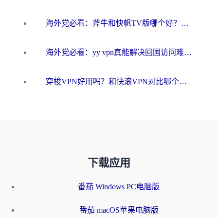
海外党必看：斧牛和快帆TV版哪个好？3分钟选对回国加速器，无缝刷B站、追热剧
海外党必看：yy vpn真能解决回国访问难题？附云极initap测评+免费方案对比
穿梭VPN好用吗？和快滚VPN对比哪个回国效果更好？海外党选回国加速器必看指南
下载应用
番茄 Windows PC电脑版
番茄 macOS苹果电脑版