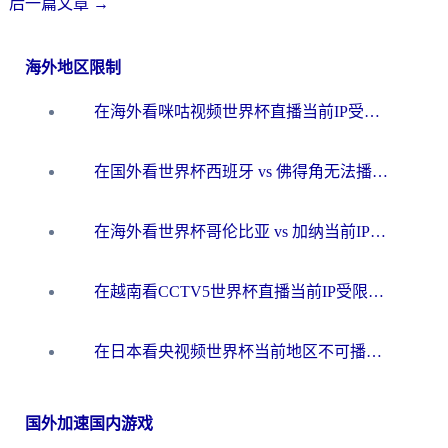
后一篇文章
→
海外地区限制
在海外看咪咕视频世界杯直播当前IP受限制？这篇指南帮你搞定所有体育赛事观看难题
在国外看世界杯西班牙 vs 佛得角无法播放？这篇指南帮你解锁所有中文体育直播
在海外看世界杯哥伦比亚 vs 加纳当前IP受限制？这篇指南帮你流畅看中文解说赛事
在越南看CCTV5世界杯直播当前IP受限制？海外党体育观赛终极指南来了
在日本看央视频世界杯当前地区不可播放？海外党体育观赛终极指南
国外加速国内游戏