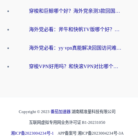
穿梭和巨鲸哪个好？海外党亲测3款回国加速器，教你避开90%的坑
海外党必看：斧牛和快帆TV版哪个好？3分钟选对回国加速器，无缝刷B站、追热剧
海外党必看：yy vpn真能解决回国访问难题？附云极initap测评+免费方案对比
穿梭VPN好用吗？和快滚VPN对比哪个回国效果更好？海外党选回国加速器必看指南
Copyright © 2023
番茄加速器
湖南精准量科技有限公司
互联网虚拟专用网业务许可证 B1-20231050
湘ICP备2023004234号-1
APP备案号 湘ICP备2023004234号-3A