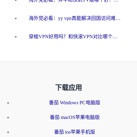
海外党必看：yy vpn真能解决回国访问难题？附云极initap测评+免费方案对比
穿梭VPN好用吗？和快滚VPN对比哪个回国效果更好？海外党选回国加速器必看指南
下载应用
番茄 Windows PC电脑版
番茄 macOS苹果电脑版
番茄 ios苹果手机版