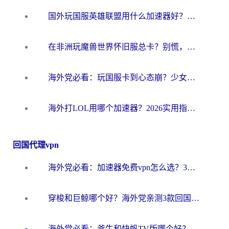
国外玩国服英雄联盟用什么加速器好？海外党亲测有效的国服游戏加速指南
在非洲玩魔兽世界怀旧服总卡？别慌，这份指南帮你丝滑开荒
海外党必看：玩国服卡到心态崩？少女前线云图计划加速器免费推荐+碧蓝航线足球世界流畅攻略
海外打LOL用哪个加速器？2026实用指南：从延迟到设备适配，一篇解决你的国服游戏痛点
回国代理vpn
海外党必看：加速器免费vpn怎么选？3步教你无缝访问国内资源
穿梭和巨鲸哪个好？海外党亲测3款回国加速器，教你避开90%的坑
海外党必看：斧牛和快帆TV版哪个好？3分钟选对回国加速器，无缝刷B站、追热剧