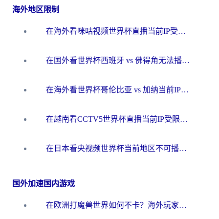
海外地区限制
在海外看咪咕视频世界杯直播当前IP受限制？这篇指南帮你搞定所有体育赛事观看难题
在国外看世界杯西班牙 vs 佛得角无法播放？这篇指南帮你解锁所有中文体育直播
在海外看世界杯哥伦比亚 vs 加纳当前IP受限制？这篇指南帮你流畅看中文解说赛事
在越南看CCTV5世界杯直播当前IP受限制？海外党体育观赛终极指南来了
在日本看央视频世界杯当前地区不可播放？海外党体育观赛终极指南
国外加速国内游戏
在欧洲打魔兽世界如何不卡？海外玩家的国服游戏加速终极攻略