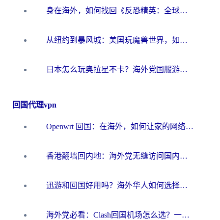
身在海外，如何找回《反恐精英：全球攻势》国服的丝滑手感？一份给你的终极指南
从纽约到暴风城：美国玩魔兽世界，如何找到你的最佳网络航线
日本怎么玩奥拉星不卡？海外党国服游戏加速器选择全攻略
回国代理vpn
Openwrt 回国：在海外，如何让家的网络触手可及
香港翻墙回内地：海外党无缝访问国内资源的加速器选择全攻略
迅游和回国好用吗？海外华人如何选择靠谱的回国加速器
海外党必看：Clash回国机场怎么选？一篇搞定无缝访问国内资源的全攻略