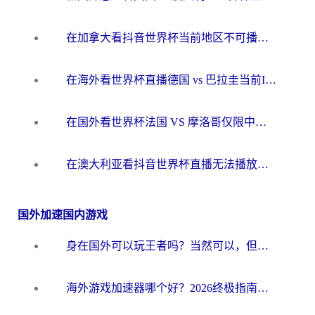
在加拿大看抖音世界杯当前地区不可播放？海外党体育观赛终极指南
在海外看世界杯直播德国 vs 巴拉圭当前IP受限制？这篇指南帮你轻松解决地区限制
在国外看世界杯法国 VS 摩洛哥仅限中国大陆？别让地域限制拦下你的欢呼
在澳大利亚看抖音世界杯直播无法播放？海外党体育观赛终极指南来了！
国外加速国内游戏
身在国外可以玩王者吗？当然可以，但你需要这份“加速”指南
海外游戏加速器哪个好？2026终极指南帮你畅玩国服+解决卡顿难题