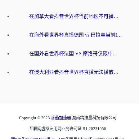
在加拿大看抖音世界杯当前地区不可播放？海外党体育观赛终极指南
在海外看世界杯直播德国 vs 巴拉圭当前IP受限制？这篇指南帮你轻松解决地区限制
在国外看世界杯法国 VS 摩洛哥仅限中国大陆？别让地域限制拦下你的欢呼
在澳大利亚看抖音世界杯直播无法播放？海外党体育观赛终极指南来了！
Copyright © 2023
番茄加速器
湖南精准量科技有限公司
互联网虚拟专用网业务许可证 B1-20231050