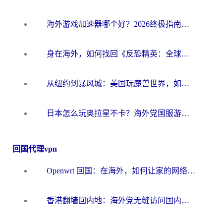
海外游戏加速器哪个好？2026终极指南帮你畅玩国服+解决卡顿难题
身在海外，如何找回《反恐精英：全球攻势》国服的丝滑手感？一份给你的终极指南
从纽约到暴风城：美国玩魔兽世界，如何找到你的最佳网络航线
日本怎么玩奥拉星不卡？海外党国服游戏加速器选择全攻略
回国代理vpn
Openwrt 回国：在海外，如何让家的网络触手可及
香港翻墙回内地：海外党无缝访问国内资源的加速器选择全攻略