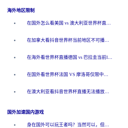
海外地区限制
在国外怎么看美国 vs 澳大利亚世界杯直播？海外党必藏的中文解说观赛指南
在加拿大看抖音世界杯当前地区不可播放？海外党体育观赛终极指南
在海外看世界杯直播德国 vs 巴拉圭当前IP受限制？这篇指南帮你轻松解决地区限制
在国外看世界杯法国 VS 摩洛哥仅限中国大陆？别让地域限制拦下你的欢呼
在澳大利亚看抖音世界杯直播无法播放？海外党体育观赛终极指南来了！
国外加速国内游戏
身在国外可以玩王者吗？当然可以，但你需要这份“加速”指南