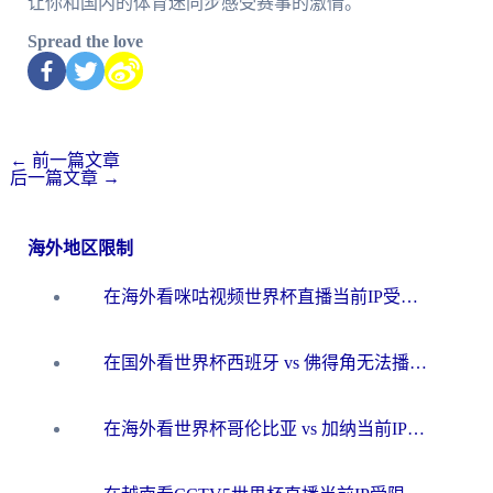
让你和国内的体育迷同步感受赛事的激情。
Spread the love
←
前一篇文章
后一篇文章
→
海外地区限制
在海外看咪咕视频世界杯直播当前IP受限制？这篇指南帮你搞定所有体育赛事观看难题
在国外看世界杯西班牙 vs 佛得角无法播放？这篇指南帮你解锁所有中文体育直播
在海外看世界杯哥伦比亚 vs 加纳当前IP受限制？这篇指南帮你流畅看中文解说赛事