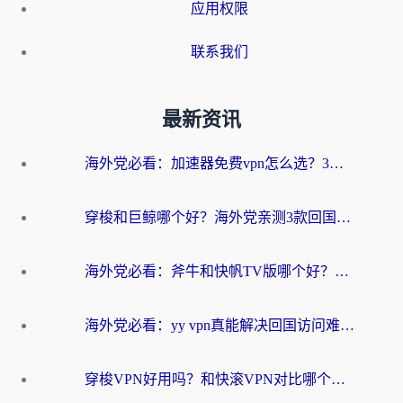
应用权限
联系我们
最新资讯
海外党必看：加速器免费vpn怎么选？3步教你无缝访问国内资源
穿梭和巨鲸哪个好？海外党亲测3款回国加速器，教你避开90%的坑
海外党必看：斧牛和快帆TV版哪个好？3分钟选对回国加速器，无缝刷B站、追热剧
海外党必看：yy vpn真能解决回国访问难题？附云极initap测评+免费方案对比
穿梭VPN好用吗？和快滚VPN对比哪个回国效果更好？海外党选回国加速器必看指南