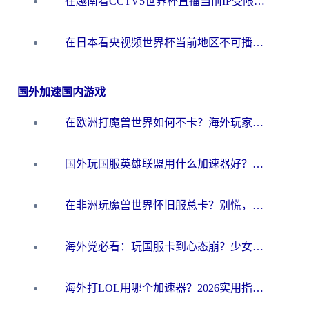
在越南看CCTV5世界杯直播当前IP受限制？海外党体育观赛终极指南来了
在日本看央视频世界杯当前地区不可播放？海外党体育观赛终极指南
国外加速国内游戏
在欧洲打魔兽世界如何不卡？海外玩家的国服游戏加速终极攻略
国外玩国服英雄联盟用什么加速器好？海外党亲测有效的国服游戏加速指南
在非洲玩魔兽世界怀旧服总卡？别慌，这份指南帮你丝滑开荒
海外党必看：玩国服卡到心态崩？少女前线云图计划加速器免费推荐+碧蓝航线足球世界流畅攻略
海外打LOL用哪个加速器？2026实用指南：从延迟到设备适配，一篇解决你的国服游戏痛点