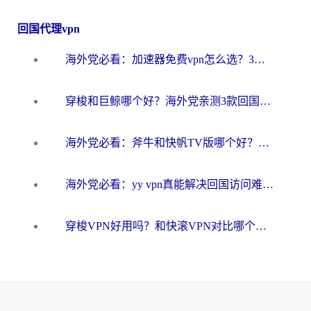
回国代理vpn
海外党必看：加速器免费vpn怎么选？3步教你无缝访问国内资源
穿梭和巨鲸哪个好？海外党亲测3款回国加速器，教你避开90%的坑
海外党必看：斧牛和快帆TV版哪个好？3分钟选对回国加速器，无缝刷B站、追热剧
海外党必看：yy vpn真能解决回国访问难题？附云极initap测评+免费方案对比
穿梭VPN好用吗？和快滚VPN对比哪个回国效果更好？海外党选回国加速器必看指南