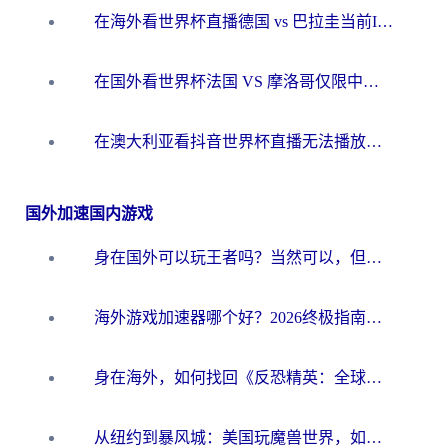
在海外看世界杯直播德国 vs 巴拉圭当前IP受限制？这篇指南帮你轻松解决地区限制
在国外看世界杯法国 VS 摩洛哥仅限中国大陆？别让地域限制拦下你的欢呼
在澳大利亚看抖音世界杯直播无法播放？海外党体育观赛终极指南来了！
国外加速国内游戏
身在国外可以玩王者吗？当然可以，但你需要这份“加速”指南
海外游戏加速器哪个好？2026终极指南帮你畅玩国服+解决卡顿难题
身在海外，如何找回《反恐精英：全球攻势》国服的丝滑手感？一份给你的终极指南
从纽约到暴风城：美国玩魔兽世界，如何找到你的最佳网络航线