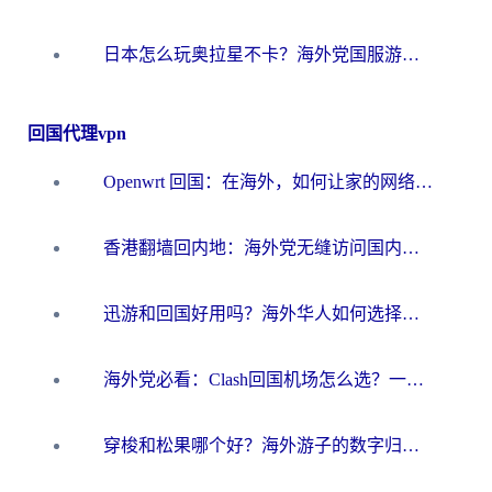
日本怎么玩奥拉星不卡？海外党国服游戏加速器选择全攻略
回国代理vpn
Openwrt 回国：在海外，如何让家的网络触手可及
香港翻墙回内地：海外党无缝访问国内资源的加速器选择全攻略
迅游和回国好用吗？海外华人如何选择靠谱的回国加速器
海外党必看：Clash回国机场怎么选？一篇搞定无缝访问国内资源的全攻略
穿梭和松果哪个好？海外游子的数字归乡路，到底该怎么选