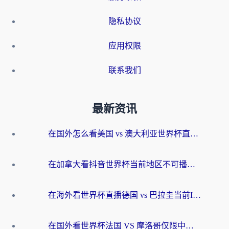
隐私协议
应用权限
联系我们
最新资讯
在国外怎么看美国 vs 澳大利亚世界杯直播？海外党必藏的中文解说观赛指南
在加拿大看抖音世界杯当前地区不可播放？海外党体育观赛终极指南
在海外看世界杯直播德国 vs 巴拉圭当前IP受限制？这篇指南帮你轻松解决地区限制
在国外看世界杯法国 VS 摩洛哥仅限中国大陆？别让地域限制拦下你的欢呼