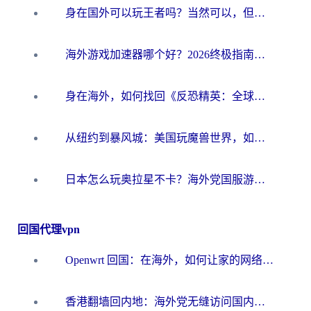
身在国外可以玩王者吗？当然可以，但你需要这份“加速”指南
海外游戏加速器哪个好？2026终极指南帮你畅玩国服+解决卡顿难题
身在海外，如何找回《反恐精英：全球攻势》国服的丝滑手感？一份给你的终极指南
从纽约到暴风城：美国玩魔兽世界，如何找到你的最佳网络航线
日本怎么玩奥拉星不卡？海外党国服游戏加速器选择全攻略
回国代理vpn
Openwrt 回国：在海外，如何让家的网络触手可及
香港翻墙回内地：海外党无缝访问国内资源的加速器选择全攻略