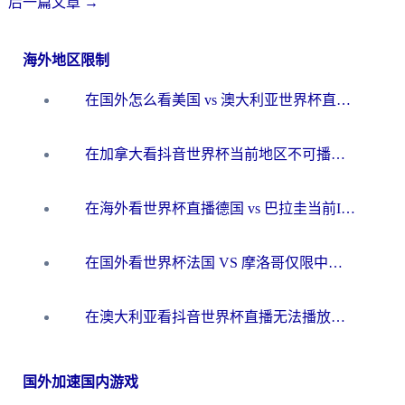
后一篇文章
→
海外地区限制
在国外怎么看美国 vs 澳大利亚世界杯直播？海外党必藏的中文解说观赛指南
在加拿大看抖音世界杯当前地区不可播放？海外党体育观赛终极指南
在海外看世界杯直播德国 vs 巴拉圭当前IP受限制？这篇指南帮你轻松解决地区限制
在国外看世界杯法国 VS 摩洛哥仅限中国大陆？别让地域限制拦下你的欢呼
在澳大利亚看抖音世界杯直播无法播放？海外党体育观赛终极指南来了！
国外加速国内游戏