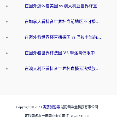
在国外怎么看美国 vs 澳大利亚世界杯直播？海外党必藏的中文解说观赛指南
在加拿大看抖音世界杯当前地区不可播放？海外党体育观赛终极指南
在海外看世界杯直播德国 vs 巴拉圭当前IP受限制？这篇指南帮你轻松解决地区限制
在国外看世界杯法国 VS 摩洛哥仅限中国大陆？别让地域限制拦下你的欢呼
在澳大利亚看抖音世界杯直播无法播放？海外党体育观赛终极指南来了！
Copyright © 2023
番茄加速器
湖南精准量科技有限公司
互联网虚拟专用网业务许可证 B1-20231050