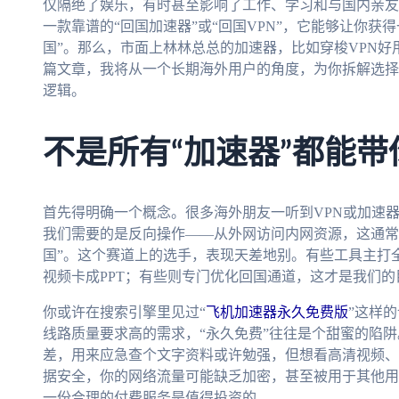
仅隔绝了娱乐，有时甚至影响了工作、学习和与国内亲友
一款靠谱的“回国加速器”或“回国VPN”，它能够让你获
国”。那么，市面上林林总总的加速器，比如穿梭VPN好用
篇文章，我将从一个长期海外用户的角度，为你拆解选择
逻辑。
不是所有“加速器”都能带
首先得明确一个概念。很多海外朋友一听到VPN或加速器，首先
我们需要的是反向操作——从外网访问内网资源，这通常被称
国”。这个赛道上的选手，表现天差地别。有些工具主打
视频卡成PPT；有些则专门优化回国通道，这才是我们的
你或许在搜索引擎里见过“
飞机加速器永久免费版
”这样
线路质量要求高的需求，“永久免费”往往是个甜蜜的陷
差，用来应急查个文字资料或许勉强，但想看高清视频、
据安全，你的网络流量可能缺乏加密，甚至被用于其他用
一份合理的付费服务是值得投资的。