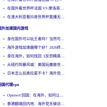
在国外看世界杯法国 VS 摩洛哥仅限中国大陆？别让地域限制拦下你的欢呼
在澳大利亚看抖音世界杯直播无法播放？海外党体育观赛终极指南来了！
国外加速国内游戏
身在国外可以玩王者吗？当然可以，但你需要这份“加速”指南
海外游戏加速器哪个好？2026终极指南帮你畅玩国服+解决卡顿难题
身在海外，如何找回《反恐精英：全球攻势》国服的丝滑手感？一份给你的终极指南
从纽约到暴风城：美国玩魔兽世界，如何找到你的最佳网络航线
日本怎么玩奥拉星不卡？海外党国服游戏加速器选择全攻略
回国代理vpn
Openwrt 回国：在海外，如何让家的网络触手可及
香港翻墙回内地：海外党无缝访问国内资源的加速器选择全攻略