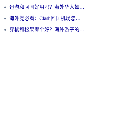
迅游和回国好用吗？海外华人如何选择靠谱的回国加速器
海外党必看：Clash回国机场怎么选？一篇搞定无缝访问国内资源的全攻略
穿梭和松果哪个好？海外游子的数字归乡路，到底该怎么选