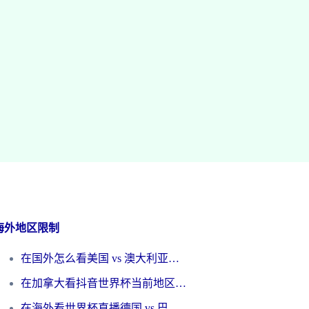
海外地区限制
在国外怎么看美国 vs 澳大利亚世界杯直播？海外党必藏的中文解说观赛指南
在加拿大看抖音世界杯当前地区不可播放？海外党体育观赛终极指南
在海外看世界杯直播德国 vs 巴拉圭当前IP受限制？这篇指南帮你轻松解决地区限制