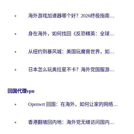
海外游戏加速器哪个好？2026终极指南帮你畅玩国服+解决卡顿难题
身在海外，如何找回《反恐精英：全球攻势》国服的丝滑手感？一份给你的终极指南
从纽约到暴风城：美国玩魔兽世界，如何找到你的最佳网络航线
日本怎么玩奥拉星不卡？海外党国服游戏加速器选择全攻略
回国代理vpn
Openwrt 回国：在海外，如何让家的网络触手可及
香港翻墙回内地：海外党无缝访问国内资源的加速器选择全攻略