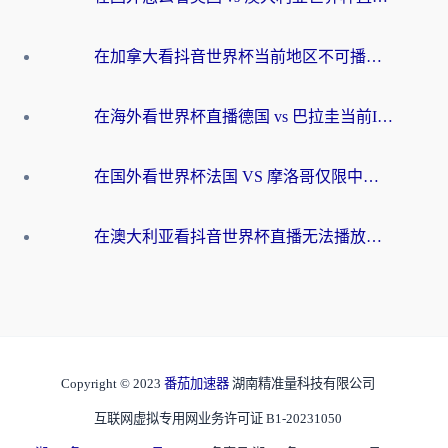
在加拿大看抖音世界杯当前地区不可播放？海外党体育观赛终极指南
在海外看世界杯直播德国 vs 巴拉圭当前IP受限制？这篇指南帮你轻松解决地区限制
在国外看世界杯法国 VS 摩洛哥仅限中国大陆？别让地域限制拦下你的欢呼
在澳大利亚看抖音世界杯直播无法播放？海外党体育观赛终极指南来了！
Copyright © 2023
番茄加速器
湖南精准量科技有限公司
互联网虚拟专用网业务许可证 B1-20231050