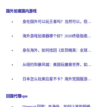
国外加速国内游戏
身在国外可以玩王者吗？当然可以，但你需要这份“加速”指南
海外游戏加速器哪个好？2026终极指南帮你畅玩国服+解决卡顿难题
身在海外，如何找回《反恐精英：全球攻势》国服的丝滑手感？一份给你的终极指南
从纽约到暴风城：美国玩魔兽世界，如何找到你的最佳网络航线
日本怎么玩奥拉星不卡？海外党国服游戏加速器选择全攻略
回国代理vpn
Openwrt 回国：在海外，如何让家的网络触手可及