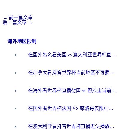
←
前一篇文章
后一篇文章
→
海外地区限制
在国外怎么看美国 vs 澳大利亚世界杯直播？海外党必藏的中文解说观赛指南
在加拿大看抖音世界杯当前地区不可播放？海外党体育观赛终极指南
在海外看世界杯直播德国 vs 巴拉圭当前IP受限制？这篇指南帮你轻松解决地区限制
在国外看世界杯法国 VS 摩洛哥仅限中国大陆？别让地域限制拦下你的欢呼
在澳大利亚看抖音世界杯直播无法播放？海外党体育观赛终极指南来了！