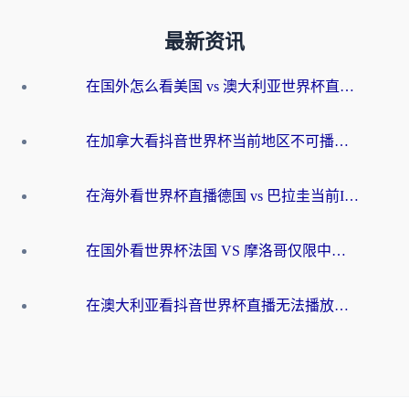
最新资讯
在国外怎么看美国 vs 澳大利亚世界杯直播？海外党必藏的中文解说观赛指南
在加拿大看抖音世界杯当前地区不可播放？海外党体育观赛终极指南
在海外看世界杯直播德国 vs 巴拉圭当前IP受限制？这篇指南帮你轻松解决地区限制
在国外看世界杯法国 VS 摩洛哥仅限中国大陆？别让地域限制拦下你的欢呼
在澳大利亚看抖音世界杯直播无法播放？海外党体育观赛终极指南来了！