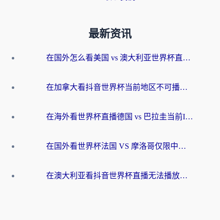
最新资讯
在国外怎么看美国 vs 澳大利亚世界杯直播？海外党必藏的中文解说观赛指南
在加拿大看抖音世界杯当前地区不可播放？海外党体育观赛终极指南
在海外看世界杯直播德国 vs 巴拉圭当前IP受限制？这篇指南帮你轻松解决地区限制
在国外看世界杯法国 VS 摩洛哥仅限中国大陆？别让地域限制拦下你的欢呼
在澳大利亚看抖音世界杯直播无法播放？海外党体育观赛终极指南来了！