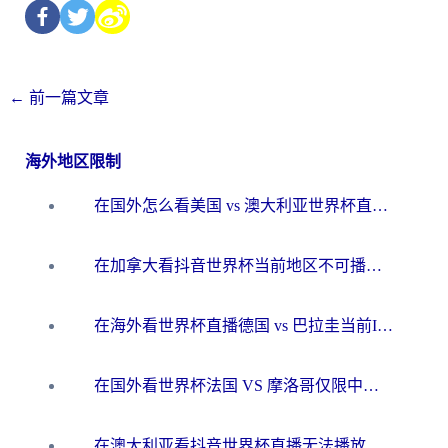
←
前一篇文章
海外地区限制
在国外怎么看美国 vs 澳大利亚世界杯直播？海外党必藏的中文解说观赛指南
在加拿大看抖音世界杯当前地区不可播放？海外党体育观赛终极指南
在海外看世界杯直播德国 vs 巴拉圭当前IP受限制？这篇指南帮你轻松解决地区限制
在国外看世界杯法国 VS 摩洛哥仅限中国大陆？别让地域限制拦下你的欢呼
在澳大利亚看抖音世界杯直播无法播放？海外党体育观赛终极指南来了！