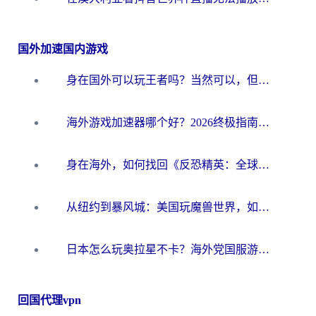
国外加速国内游戏
身在国外可以玩王者吗？当然可以，但你需要这份“加速”指南
海外游戏加速器哪个好？2026终极指南帮你畅玩国服+解决卡顿难题
身在海外，如何找回《反恐精英：全球攻势》国服的丝滑手感？一份给你的终极指南
从纽约到暴风城：美国玩魔兽世界，如何找到你的最佳网络航线
日本怎么玩奥拉星不卡？海外党国服游戏加速器选择全攻略
回国代理vpn