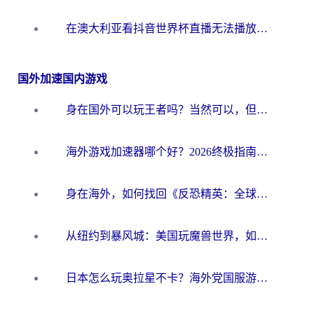
在澳大利亚看抖音世界杯直播无法播放？海外党体育观赛终极指南来了！
国外加速国内游戏
身在国外可以玩王者吗？当然可以，但你需要这份“加速”指南
海外游戏加速器哪个好？2026终极指南帮你畅玩国服+解决卡顿难题
身在海外，如何找回《反恐精英：全球攻势》国服的丝滑手感？一份给你的终极指南
从纽约到暴风城：美国玩魔兽世界，如何找到你的最佳网络航线
日本怎么玩奥拉星不卡？海外党国服游戏加速器选择全攻略