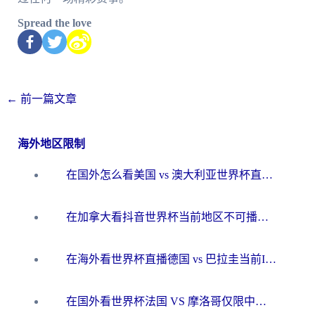
Spread the love
←
前一篇文章
海外地区限制
在国外怎么看美国 vs 澳大利亚世界杯直播？海外党必藏的中文解说观赛指南
在加拿大看抖音世界杯当前地区不可播放？海外党体育观赛终极指南
在海外看世界杯直播德国 vs 巴拉圭当前IP受限制？这篇指南帮你轻松解决地区限制
在国外看世界杯法国 VS 摩洛哥仅限中国大陆？别让地域限制拦下你的欢呼