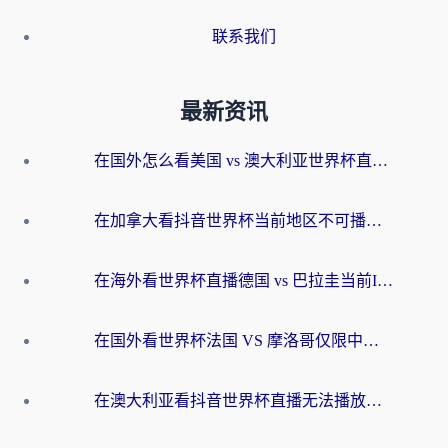
联系我们
最新资讯
在国外怎么看美国 vs 澳大利亚世界杯直播？海外党必藏的中文解说观赛指南
在加拿大看抖音世界杯当前地区不可播放？海外党体育观赛终极指南
在海外看世界杯直播德国 vs 巴拉圭当前IP受限制？这篇指南帮你轻松解决地区限制
在国外看世界杯法国 VS 摩洛哥仅限中国大陆？别让地域限制拦下你的欢呼
在澳大利亚看抖音世界杯直播无法播放？海外党体育观赛终极指南来了！