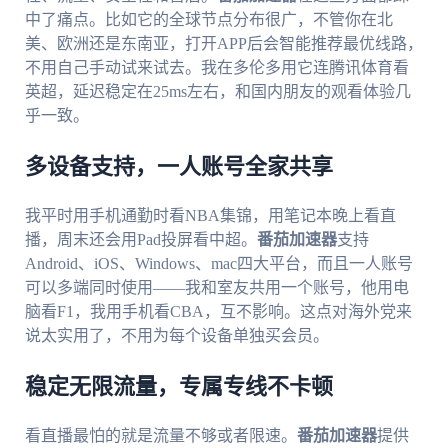
中了痛点。比如它的全球节点分布很广，不管你在北
美、欧洲还是东南亚，打开APP后会智能推荐最优线路，
不用自己手动试来试去。我在多伦多用它连腾讯体育看
英超，延迟稳定在25ms左右，和国内朋友的观看体验几
乎一致。
多设备支持，一人账号全家共享
我平时用手机通勤时看NBA集锦，用笔记本晚上看直
播，周末还会用Pad投屏看中超。
番茄加速器
支持
Android、iOS、Windows、mac四大平台，而且一人账号
可以多端同时使用——我和室友共用一个账号，他用电
脑看F1，我用手机看CBA，互不影响。这点对海外党来
说太实用了，不用为每个设备单独买会员。
稳定无限流量，专属专线不卡顿
看直播最怕的就是流量不够或者限速。
番茄加速器
提供