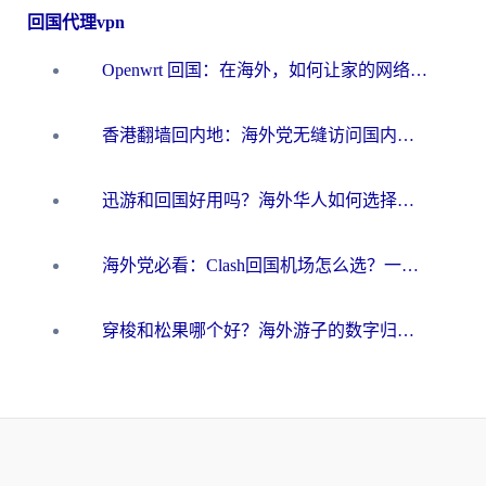
回国代理vpn
Openwrt 回国：在海外，如何让家的网络触手可及
香港翻墙回内地：海外党无缝访问国内资源的加速器选择全攻略
迅游和回国好用吗？海外华人如何选择靠谱的回国加速器
海外党必看：Clash回国机场怎么选？一篇搞定无缝访问国内资源的全攻略
穿梭和松果哪个好？海外游子的数字归乡路，到底该怎么选