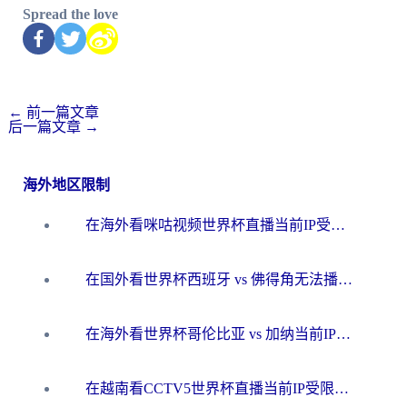
Spread the love
←
前一篇文章
后一篇文章
→
海外地区限制
在海外看咪咕视频世界杯直播当前IP受限制？这篇指南帮你搞定所有体育赛事观看难题
在国外看世界杯西班牙 vs 佛得角无法播放？这篇指南帮你解锁所有中文体育直播
在海外看世界杯哥伦比亚 vs 加纳当前IP受限制？这篇指南帮你流畅看中文解说赛事
在越南看CCTV5世界杯直播当前IP受限制？海外党体育观赛终极指南来了