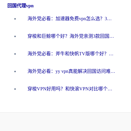
回国代理vpn
海外党必看：加速器免费vpn怎么选？3步教你无缝访问国内资源
穿梭和巨鲸哪个好？海外党亲测3款回国加速器，教你避开90%的坑
海外党必看：斧牛和快帆TV版哪个好？3分钟选对回国加速器，无缝刷B站、追热剧
海外党必看：yy vpn真能解决回国访问难题？附云极initap测评+免费方案对比
穿梭VPN好用吗？和快滚VPN对比哪个回国效果更好？海外党选回国加速器必看指南