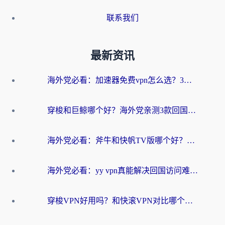
联系我们
最新资讯
海外党必看：加速器免费vpn怎么选？3步教你无缝访问国内资源
穿梭和巨鲸哪个好？海外党亲测3款回国加速器，教你避开90%的坑
海外党必看：斧牛和快帆TV版哪个好？3分钟选对回国加速器，无缝刷B站、追热剧
海外党必看：yy vpn真能解决回国访问难题？附云极initap测评+免费方案对比
穿梭VPN好用吗？和快滚VPN对比哪个回国效果更好？海外党选回国加速器必看指南