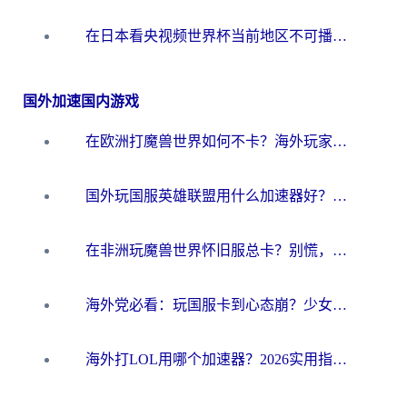
在日本看央视频世界杯当前地区不可播放？海外党体育观赛终极指南
国外加速国内游戏
在欧洲打魔兽世界如何不卡？海外玩家的国服游戏加速终极攻略
国外玩国服英雄联盟用什么加速器好？海外党亲测有效的国服游戏加速指南
在非洲玩魔兽世界怀旧服总卡？别慌，这份指南帮你丝滑开荒
海外党必看：玩国服卡到心态崩？少女前线云图计划加速器免费推荐+碧蓝航线足球世界流畅攻略
海外打LOL用哪个加速器？2026实用指南：从延迟到设备适配，一篇解决你的国服游戏痛点