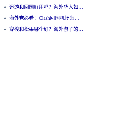
迅游和回国好用吗？海外华人如何选择靠谱的回国加速器
海外党必看：Clash回国机场怎么选？一篇搞定无缝访问国内资源的全攻略
穿梭和松果哪个好？海外游子的数字归乡路，到底该怎么选