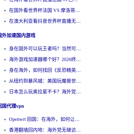
在国外看世界杯法国 VS 摩洛哥仅限中国大陆？别让地域限制拦下你的欢呼
在澳大利亚看抖音世界杯直播无法播放？海外党体育观赛终极指南来了！
国外加速国内游戏
身在国外可以玩王者吗？当然可以，但你需要这份“加速”指南
海外游戏加速器哪个好？2026终极指南帮你畅玩国服+解决卡顿难题
身在海外，如何找回《反恐精英：全球攻势》国服的丝滑手感？一份给你的终极指南
从纽约到暴风城：美国玩魔兽世界，如何找到你的最佳网络航线
日本怎么玩奥拉星不卡？海外党国服游戏加速器选择全攻略
回国代理vpn
Openwrt 回国：在海外，如何让家的网络触手可及
香港翻墙回内地：海外党无缝访问国内资源的加速器选择全攻略