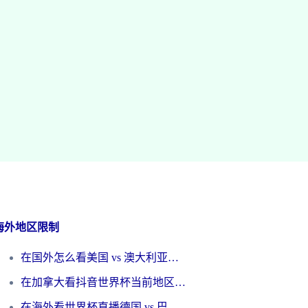
海外地区限制
在国外怎么看美国 vs 澳大利亚世界杯直播？海外党必藏的中文解说观赛指南
在加拿大看抖音世界杯当前地区不可播放？海外党体育观赛终极指南
在海外看世界杯直播德国 vs 巴拉圭当前IP受限制？这篇指南帮你轻松解决地区限制