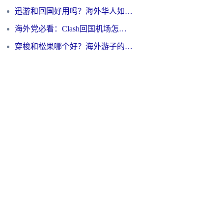
迅游和回国好用吗？海外华人如何选择靠谱的回国加速器
海外党必看：Clash回国机场怎么选？一篇搞定无缝访问国内资源的全攻略
穿梭和松果哪个好？海外游子的数字归乡路，到底该怎么选