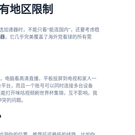
有地区限制
而选加速器时，不能只看“能连国内”，还要考虑稳
器
，它几乎完美覆盖了海外党看球的所有需
，电脑看高清直播，平板投屏到电视和家人一
s、mac全平台，而且一个账号可以同时连接多台设备
手机还能打开咪咕视频刷世界杯集锦，互不影响。我
号冲突的问题。
P
动检测你的位置，推荐延迟最低的线路。比如你