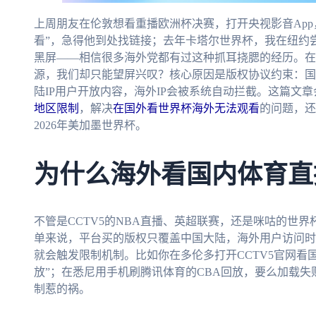
上周朋友在伦敦想看重播欧洲杯决赛，打开央视影音App
看”，急得他到处找链接；去年卡塔尔世界杯，我在纽约
黑屏——相信很多海外党都有过这种抓耳挠腮的经历。在
源，我们却只能望屏兴叹？核心原因是版权协议约束：国
陆IP用户开放内容，海外IP会被系统自动拦截。这篇文
地区限制
，解决
在国外看世界杯海外无法观看
的问题，还
2026年美加墨世界杯。
为什么海外看国内体育直
不管是CCTV5的NBA直播、英超联赛，还是咪咕的世
单来说，平台买的版权只覆盖中国大陆，海外用户访问时，
就会触发限制机制。比如你在多伦多打开CCTV5官网看
放”；在悉尼用手机刷腾讯体育的CBA回放，要么加载失
制惹的祸。