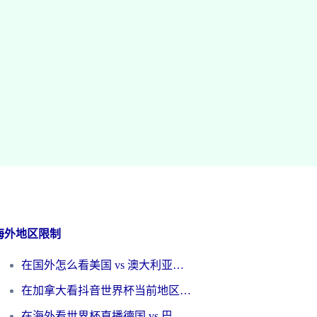
海外地区限制
在国外怎么看美国 vs 澳大利亚世界杯直播？海外党必藏的中文解说观赛指南
在加拿大看抖音世界杯当前地区不可播放？海外党体育观赛终极指南
在海外看世界杯直播德国 vs 巴拉圭当前IP受限制？这篇指南帮你轻松解决地区限制