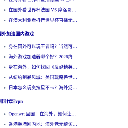
在国外看世界杯法国 VS 摩洛哥仅限中国大陆？别让地域限制拦下你的欢呼
在澳大利亚看抖音世界杯直播无法播放？海外党体育观赛终极指南来了！
国外加速国内游戏
身在国外可以玩王者吗？当然可以，但你需要这份“加速”指南
海外游戏加速器哪个好？2026终极指南帮你畅玩国服+解决卡顿难题
身在海外，如何找回《反恐精英：全球攻势》国服的丝滑手感？一份给你的终极指南
从纽约到暴风城：美国玩魔兽世界，如何找到你的最佳网络航线
日本怎么玩奥拉星不卡？海外党国服游戏加速器选择全攻略
回国代理vpn
Openwrt 回国：在海外，如何让家的网络触手可及
香港翻墙回内地：海外党无缝访问国内资源的加速器选择全攻略