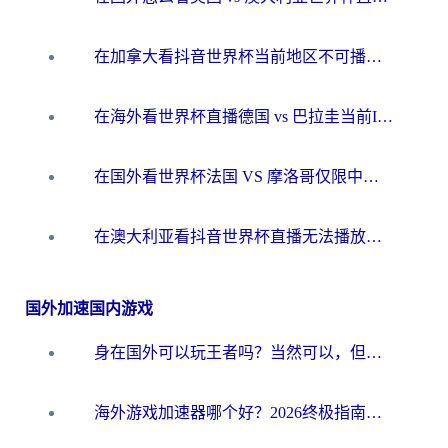
在加拿大看抖音世界杯当前地区不可播放？海外党体育观赛终极指南
在海外看世界杯直播德国 vs 巴拉圭当前IP受限制？这篇指南帮你轻松解决地区限制
在国外看世界杯法国 VS 摩洛哥仅限中国大陆？别让地域限制拦下你的欢呼
在澳大利亚看抖音世界杯直播无法播放？海外党体育观赛终极指南来了！
国外加速国内游戏
身在国外可以玩王者吗？当然可以，但你需要这份“加速”指南
海外游戏加速器哪个好？2026终极指南帮你畅玩国服+解决卡顿难题