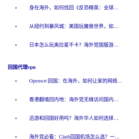
身在海外，如何找回《反恐精英：全球攻势》国服的丝滑手感？一份给你的终极指南
从纽约到暴风城：美国玩魔兽世界，如何找到你的最佳网络航线
日本怎么玩奥拉星不卡？海外党国服游戏加速器选择全攻略
回国代理vpn
Openwrt 回国：在海外，如何让家的网络触手可及
香港翻墙回内地：海外党无缝访问国内资源的加速器选择全攻略
迅游和回国好用吗？海外华人如何选择靠谱的回国加速器
海外党必看：Clash回国机场怎么选？一篇搞定无缝访问国内资源的全攻略