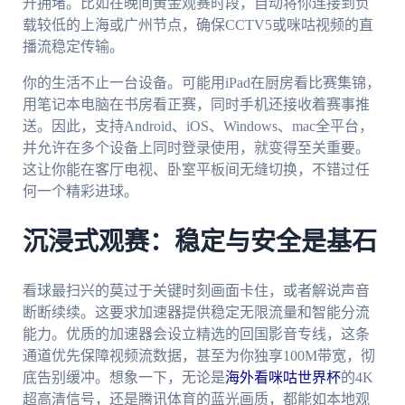
开拥堵。比如在晚间黄金观赛时段，自动将你连接到负
载较低的上海或广州节点，确保CCTV5或咪咕视频的直
播流稳定传输。
你的生活不止一台设备。可能用iPad在厨房看比赛集锦，
用笔记本电脑在书房看正赛，同时手机还接收着赛事推
送。因此，支持Android、iOS、Windows、mac全平台，
并允许在多个设备上同时登录使用，就变得至关重要。
这让你能在客厅电视、卧室平板间无缝切换，不错过任
何一个精彩进球。
沉浸式观赛：稳定与安全是基石
看球最扫兴的莫过于关键时刻画面卡住，或者解说声音
断断续续。这要求加速器提供稳定无限流量和智能分流
能力。优质的加速器会设立精选的回国影音专线，这条
通道优先保障视频流数据，甚至为你独享100M带宽，彻
底告别缓冲。想象一下，无论是
海外看咪咕世界杯
的4K
超高清信号，还是腾讯体育的蓝光画质，都能如本地观