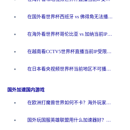
在国外看世界杯西班牙 vs 佛得角无法播放？这篇指南帮你解锁所有中文体育直播
在海外看世界杯哥伦比亚 vs 加纳当前IP受限制？这篇指南帮你流畅看中文解说赛事
在越南看CCTV5世界杯直播当前IP受限制？海外党体育观赛终极指南来了
在日本看央视频世界杯当前地区不可播放？海外党体育观赛终极指南
国外加速国内游戏
在欧洲打魔兽世界如何不卡？海外玩家的国服游戏加速终极攻略
国外玩国服英雄联盟用什么加速器好？海外党亲测有效的国服游戏加速指南