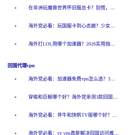
在非洲玩魔兽世界怀旧服总卡？别慌，这份指南帮你丝滑开荒
海外党必看：玩国服卡到心态崩？少女前线云图计划加速器免费推荐+碧蓝航线足球世界流畅攻略
海外打LOL用哪个加速器？2026实用指南：从延迟到设备适配，一篇解决你的国服游戏痛点
回国代理vpn
海外党必看：加速器免费vpn怎么选？3步教你无缝访问国内资源
穿梭和巨鲸哪个好？海外党亲测3款回国加速器，教你避开90%的坑
海外党必看：斧牛和快帆TV版哪个好？3分钟选对回国加速器，无缝刷B站、追热剧
海外党必看：yy vpn真能解决回国访问难题？附云极initap测评+免费方案对比