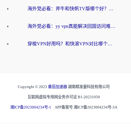
海外党必看：斧牛和快帆TV版哪个好？3分钟选对回国加速器，无缝刷B站、追热剧
海外党必看：yy vpn真能解决回国访问难题？附云极initap测评+免费方案对比
穿梭VPN好用吗？和快滚VPN对比哪个回国效果更好？海外党选回国加速器必看指南
Copyright © 2023
番茄加速器
湖南精准量科技有限公司
互联网虚拟专用网业务许可证 B1-20231050
湘ICP备2023004234号-1
APP备案号 湘ICP备2023004234号-3A