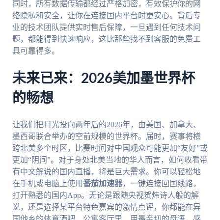
同时，所有数据传输都经过严格加密，有效保护你的网
络隐私和安全，让你在连接国内平台时更安心。背后专
业的技术团队提供实时售后保障，一旦遇到任何技术问
题，都能得到快速响应，这比那些找不到客服的免费工
具可靠得多。
未来已来：2026美加墨世界杯
的畅想
让我们把目光投向两年后的2026年，由美国、加拿大、
墨西哥联合举办的空前规模的世界杯。届时，赛事将横
跨北美多个时区，比赛时间对中国观众可能更加“友好”或
更加“阴间”。对于身处北美当地的华人而言，如何收看带
有中文解说的国内直播，将是巨大需求。你可以轻松地
在手机或电脑上使用
番茄加速器
，一键连接回国线路，
打开熟悉的国内App。无论是跟随央视贺炜诗人般的解
说，还是选择某平台特色嘉宾的激情点评，你都能在异
国他乡的体育酒吧、公寓客厅里，用最亲切的母语，感