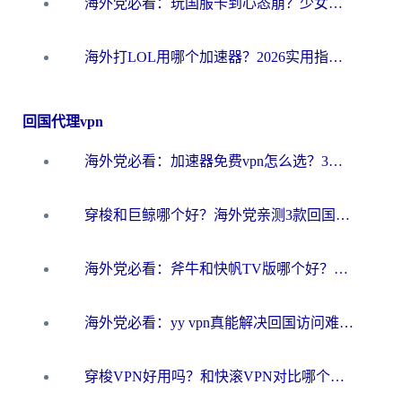
海外党必看：玩国服卡到心态崩？少女前线云图计划加速器免费推荐+碧蓝航线足球世界流畅攻略
海外打LOL用哪个加速器？2026实用指南：从延迟到设备适配，一篇解决你的国服游戏痛点
回国代理vpn
海外党必看：加速器免费vpn怎么选？3步教你无缝访问国内资源
穿梭和巨鲸哪个好？海外党亲测3款回国加速器，教你避开90%的坑
海外党必看：斧牛和快帆TV版哪个好？3分钟选对回国加速器，无缝刷B站、追热剧
海外党必看：yy vpn真能解决回国访问难题？附云极initap测评+免费方案对比
穿梭VPN好用吗？和快滚VPN对比哪个回国效果更好？海外党选回国加速器必看指南