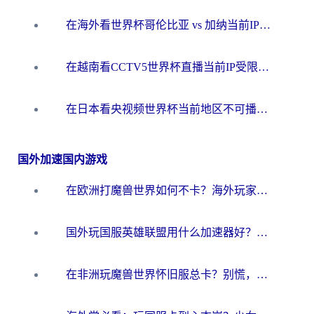
在海外看世界杯哥伦比亚 vs 加纳当前IP受限制？这篇指南帮你流畅看中文解说赛事
在越南看CCTV5世界杯直播当前IP受限制？海外党体育观赛终极指南来了
在日本看央视频世界杯当前地区不可播放？海外党体育观赛终极指南
国外加速国内游戏
在欧洲打魔兽世界如何不卡？海外玩家的国服游戏加速终极攻略
国外玩国服英雄联盟用什么加速器好？海外党亲测有效的国服游戏加速指南
在非洲玩魔兽世界怀旧服总卡？别慌，这份指南帮你丝滑开荒