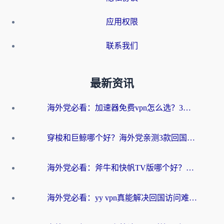
应用权限
联系我们
最新资讯
海外党必看：加速器免费vpn怎么选？3步教你无缝访问国内资源
穿梭和巨鲸哪个好？海外党亲测3款回国加速器，教你避开90%的坑
海外党必看：斧牛和快帆TV版哪个好？3分钟选对回国加速器，无缝刷B站、追热剧
海外党必看：yy vpn真能解决回国访问难题？附云极initap测评+免费方案对比