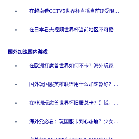
在越南看CCTV5世界杯直播当前IP受限制？海外党体育观赛终极指南来了
在日本看央视频世界杯当前地区不可播放？海外党体育观赛终极指南
国外加速国内游戏
在欧洲打魔兽世界如何不卡？海外玩家的国服游戏加速终极攻略
国外玩国服英雄联盟用什么加速器好？海外党亲测有效的国服游戏加速指南
在非洲玩魔兽世界怀旧服总卡？别慌，这份指南帮你丝滑开荒
海外党必看：玩国服卡到心态崩？少女前线云图计划加速器免费推荐+碧蓝航线足球世界流畅攻略