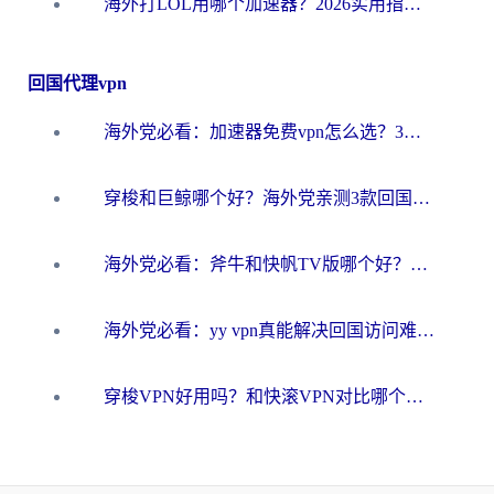
海外打LOL用哪个加速器？2026实用指南：从延迟到设备适配，一篇解决你的国服游戏痛点
回国代理vpn
海外党必看：加速器免费vpn怎么选？3步教你无缝访问国内资源
穿梭和巨鲸哪个好？海外党亲测3款回国加速器，教你避开90%的坑
海外党必看：斧牛和快帆TV版哪个好？3分钟选对回国加速器，无缝刷B站、追热剧
海外党必看：yy vpn真能解决回国访问难题？附云极initap测评+免费方案对比
穿梭VPN好用吗？和快滚VPN对比哪个回国效果更好？海外党选回国加速器必看指南