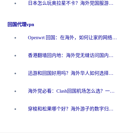
日本怎么玩奥拉星不卡？海外党国服游戏加速器选择全攻略
回国代理vpn
Openwrt 回国：在海外，如何让家的网络触手可及
香港翻墙回内地：海外党无缝访问国内资源的加速器选择全攻略
迅游和回国好用吗？海外华人如何选择靠谱的回国加速器
海外党必看：Clash回国机场怎么选？一篇搞定无缝访问国内资源的全攻略
穿梭和松果哪个好？海外游子的数字归乡路，到底该怎么选