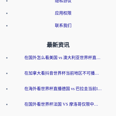
隐私协议
应用权限
联系我们
最新资讯
在国外怎么看美国 vs 澳大利亚世界杯直播？海外党必藏的中文解说观赛指南
在加拿大看抖音世界杯当前地区不可播放？海外党体育观赛终极指南
在海外看世界杯直播德国 vs 巴拉圭当前IP受限制？这篇指南帮你轻松解决地区限制
在国外看世界杯法国 VS 摩洛哥仅限中国大陆？别让地域限制拦下你的欢呼