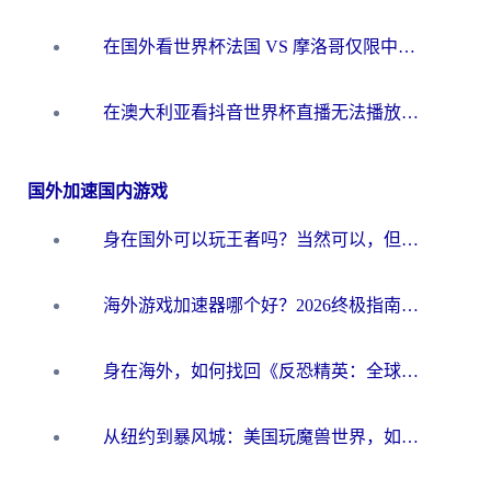
在国外看世界杯法国 VS 摩洛哥仅限中国大陆？别让地域限制拦下你的欢呼
在澳大利亚看抖音世界杯直播无法播放？海外党体育观赛终极指南来了！
国外加速国内游戏
身在国外可以玩王者吗？当然可以，但你需要这份“加速”指南
海外游戏加速器哪个好？2026终极指南帮你畅玩国服+解决卡顿难题
身在海外，如何找回《反恐精英：全球攻势》国服的丝滑手感？一份给你的终极指南
从纽约到暴风城：美国玩魔兽世界，如何找到你的最佳网络航线