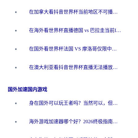
在加拿大看抖音世界杯当前地区不可播放？海外党体育观赛终极指南
在海外看世界杯直播德国 vs 巴拉圭当前IP受限制？这篇指南帮你轻松解决地区限制
在国外看世界杯法国 VS 摩洛哥仅限中国大陆？别让地域限制拦下你的欢呼
在澳大利亚看抖音世界杯直播无法播放？海外党体育观赛终极指南来了！
国外加速国内游戏
身在国外可以玩王者吗？当然可以，但你需要这份“加速”指南
海外游戏加速器哪个好？2026终极指南帮你畅玩国服+解决卡顿难题