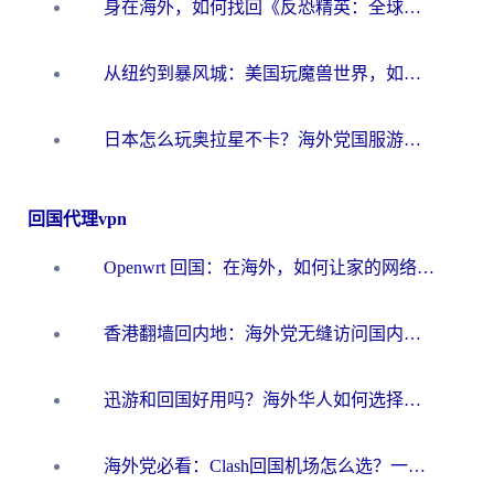
身在海外，如何找回《反恐精英：全球攻势》国服的丝滑手感？一份给你的终极指南
从纽约到暴风城：美国玩魔兽世界，如何找到你的最佳网络航线
日本怎么玩奥拉星不卡？海外党国服游戏加速器选择全攻略
回国代理vpn
Openwrt 回国：在海外，如何让家的网络触手可及
香港翻墙回内地：海外党无缝访问国内资源的加速器选择全攻略
迅游和回国好用吗？海外华人如何选择靠谱的回国加速器
海外党必看：Clash回国机场怎么选？一篇搞定无缝访问国内资源的全攻略