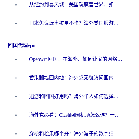
从纽约到暴风城：美国玩魔兽世界，如何找到你的最佳网络航线
日本怎么玩奥拉星不卡？海外党国服游戏加速器选择全攻略
回国代理vpn
Openwrt 回国：在海外，如何让家的网络触手可及
香港翻墙回内地：海外党无缝访问国内资源的加速器选择全攻略
迅游和回国好用吗？海外华人如何选择靠谱的回国加速器
海外党必看：Clash回国机场怎么选？一篇搞定无缝访问国内资源的全攻略
穿梭和松果哪个好？海外游子的数字归乡路，到底该怎么选