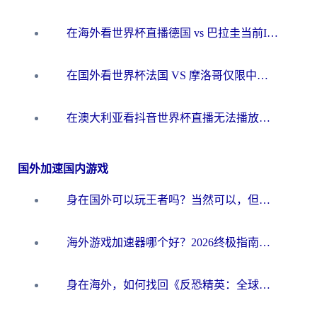
在海外看世界杯直播德国 vs 巴拉圭当前IP受限制？这篇指南帮你轻松解决地区限制
在国外看世界杯法国 VS 摩洛哥仅限中国大陆？别让地域限制拦下你的欢呼
在澳大利亚看抖音世界杯直播无法播放？海外党体育观赛终极指南来了！
国外加速国内游戏
身在国外可以玩王者吗？当然可以，但你需要这份“加速”指南
海外游戏加速器哪个好？2026终极指南帮你畅玩国服+解决卡顿难题
身在海外，如何找回《反恐精英：全球攻势》国服的丝滑手感？一份给你的终极指南