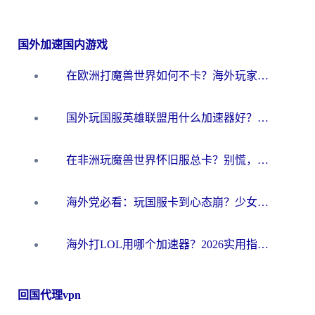
国外加速国内游戏
在欧洲打魔兽世界如何不卡？海外玩家的国服游戏加速终极攻略
国外玩国服英雄联盟用什么加速器好？海外党亲测有效的国服游戏加速指南
在非洲玩魔兽世界怀旧服总卡？别慌，这份指南帮你丝滑开荒
海外党必看：玩国服卡到心态崩？少女前线云图计划加速器免费推荐+碧蓝航线足球世界流畅攻略
海外打LOL用哪个加速器？2026实用指南：从延迟到设备适配，一篇解决你的国服游戏痛点
回国代理vpn