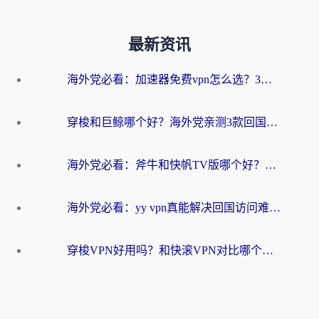
最新资讯
海外党必看：加速器免费vpn怎么选？3步教你无缝访问国内资源
穿梭和巨鲸哪个好？海外党亲测3款回国加速器，教你避开90%的坑
海外党必看：斧牛和快帆TV版哪个好？3分钟选对回国加速器，无缝刷B站、追热剧
海外党必看：yy vpn真能解决回国访问难题？附云极initap测评+免费方案对比
穿梭VPN好用吗？和快滚VPN对比哪个回国效果更好？海外党选回国加速器必看指南