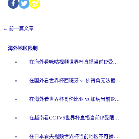
←
前一篇文章
海外地区限制
在海外看咪咕视频世界杯直播当前IP受限制？这篇指南帮你搞定所有体育赛事观看难题
在国外看世界杯西班牙 vs 佛得角无法播放？这篇指南帮你解锁所有中文体育直播
在海外看世界杯哥伦比亚 vs 加纳当前IP受限制？这篇指南帮你流畅看中文解说赛事
在越南看CCTV5世界杯直播当前IP受限制？海外党体育观赛终极指南来了
在日本看央视频世界杯当前地区不可播放？海外党体育观赛终极指南