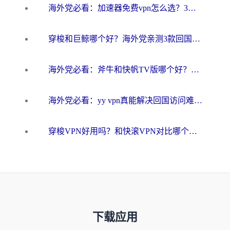
海外党必看：加速器免费vpn怎么选？3步教你无缝访问国内资源
穿梭和巨鲸哪个好？海外党亲测3款回国加速器，教你避开90%的坑
海外党必看：斧牛和快帆TV版哪个好？3分钟选对回国加速器，无缝刷B站、追热剧
海外党必看：yy vpn真能解决回国访问难题？附云极initap测评+免费方案对比
穿梭VPN好用吗？和快滚VPN对比哪个回国效果更好？海外党选回国加速器必看指南
下载应用