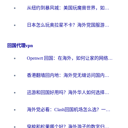
从纽约到暴风城：美国玩魔兽世界，如何找到你的最佳网络航线
日本怎么玩奥拉星不卡？海外党国服游戏加速器选择全攻略
回国代理vpn
Openwrt 回国：在海外，如何让家的网络触手可及
香港翻墙回内地：海外党无缝访问国内资源的加速器选择全攻略
迅游和回国好用吗？海外华人如何选择靠谱的回国加速器
海外党必看：Clash回国机场怎么选？一篇搞定无缝访问国内资源的全攻略
穿梭和松果哪个好？海外游子的数字归乡路，到底该怎么选