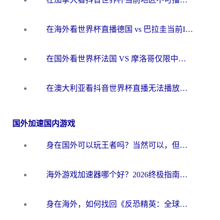
在海外看世界杯直播德国 vs 巴拉圭当前IP受限制？这篇指南帮你轻松解决地区限制
在国外看世界杯法国 VS 摩洛哥仅限中国大陆？别让地域限制拦下你的欢呼
在澳大利亚看抖音世界杯直播无法播放？海外党体育观赛终极指南来了！
国外加速国内游戏
身在国外可以玩王者吗？当然可以，但你需要这份“加速”指南
海外游戏加速器哪个好？2026终极指南帮你畅玩国服+解决卡顿难题
身在海外，如何找回《反恐精英：全球攻势》国服的丝滑手感？一份给你的终极指南