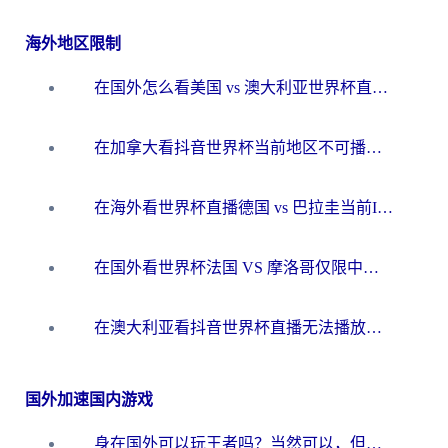
海外地区限制
在国外怎么看美国 vs 澳大利亚世界杯直播？海外党必藏的中文解说观赛指南
在加拿大看抖音世界杯当前地区不可播放？海外党体育观赛终极指南
在海外看世界杯直播德国 vs 巴拉圭当前IP受限制？这篇指南帮你轻松解决地区限制
在国外看世界杯法国 VS 摩洛哥仅限中国大陆？别让地域限制拦下你的欢呼
在澳大利亚看抖音世界杯直播无法播放？海外党体育观赛终极指南来了！
国外加速国内游戏
身在国外可以玩王者吗？当然可以，但你需要这份“加速”指南