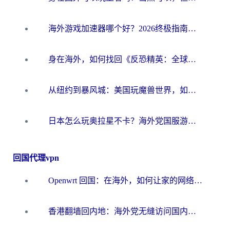
海外游戏加速器哪个好？2026终极指南帮你畅玩国服+解决卡顿难题
身在海外，如何找回《反恐精英：全球攻势》国服的丝滑手感？一份给你的终极指南
从纽约到暴风城：美国玩魔兽世界，如何找到你的最佳网络航线
日本怎么玩奥拉星不卡？海外党国服游戏加速器选择全攻略
回国代理vpn
Openwrt 回国：在海外，如何让家的网络触手可及
香港翻墙回内地：海外党无缝访问国内资源的加速器选择全攻略