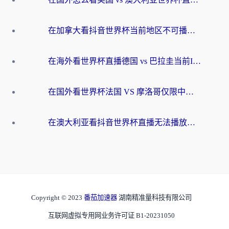
在加拿大看抖音世界杯当前地区不可播放？海外党体育观赛终极指南
在海外看世界杯直播德国 vs 巴拉圭当前IP受限制？这篇指南帮你轻松解决地区限制
在国外看世界杯法国 VS 摩洛哥仅限中国大陆？别让地域限制拦下你的欢呼
在澳大利亚看抖音世界杯直播无法播放？海外党体育观赛终极指南来了！
Copyright © 2023
番茄加速器
湖南精准量科技有限公司
互联网虚拟专用网业务许可证 B1-20231050