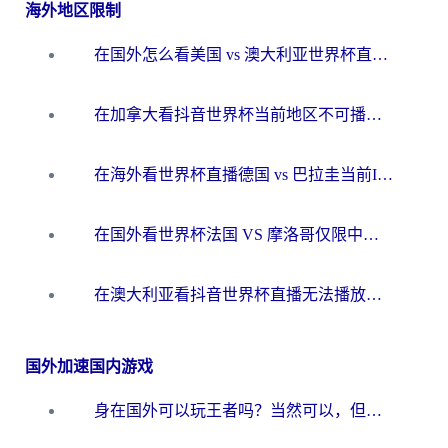
海外地区限制
在国外怎么看美国 vs 澳大利亚世界杯直播？海外党必藏的中文解说观赛指南
在加拿大看抖音世界杯当前地区不可播放？海外党体育观赛终极指南
在海外看世界杯直播德国 vs 巴拉圭当前IP受限制？这篇指南帮你轻松解决地区限制
在国外看世界杯法国 VS 摩洛哥仅限中国大陆？别让地域限制拦下你的欢呼
在澳大利亚看抖音世界杯直播无法播放？海外党体育观赛终极指南来了！
国外加速国内游戏
身在国外可以玩王者吗？当然可以，但你需要这份“加速”指南