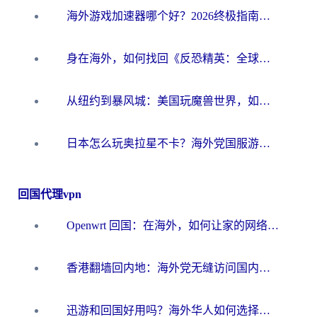
海外游戏加速器哪个好？2026终极指南帮你畅玩国服+解决卡顿难题
身在海外，如何找回《反恐精英：全球攻势》国服的丝滑手感？一份给你的终极指南
从纽约到暴风城：美国玩魔兽世界，如何找到你的最佳网络航线
日本怎么玩奥拉星不卡？海外党国服游戏加速器选择全攻略
回国代理vpn
Openwrt 回国：在海外，如何让家的网络触手可及
香港翻墙回内地：海外党无缝访问国内资源的加速器选择全攻略
迅游和回国好用吗？海外华人如何选择靠谱的回国加速器