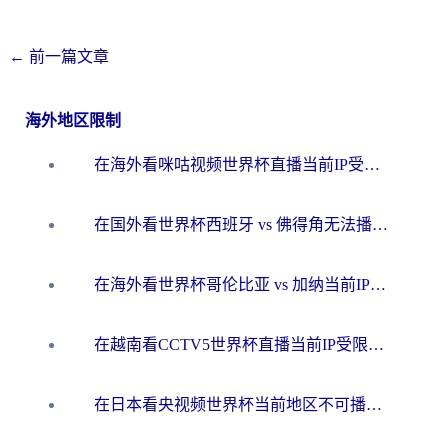
←
前一篇文章
海外地区限制
在海外看咪咕视频世界杯直播当前IP受限制？这篇指南帮你搞定所有体育赛事观看难题
在国外看世界杯西班牙 vs 佛得角无法播放？这篇指南帮你解锁所有中文体育直播
在海外看世界杯哥伦比亚 vs 加纳当前IP受限制？这篇指南帮你流畅看中文解说赛事
在越南看CCTV5世界杯直播当前IP受限制？海外党体育观赛终极指南来了
在日本看央视频世界杯当前地区不可播放？海外党体育观赛终极指南