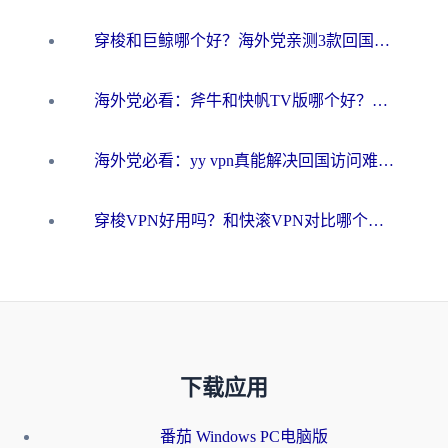
穿梭和巨鲸哪个好？海外党亲测3款回国加速器，教你避开90%的坑
海外党必看：斧牛和快帆TV版哪个好？3分钟选对回国加速器，无缝刷B站、追热剧
海外党必看：yy vpn真能解决回国访问难题？附云极initap测评+免费方案对比
穿梭VPN好用吗？和快滚VPN对比哪个回国效果更好？海外党选回国加速器必看指南
下载应用
番茄 Windows PC电脑版