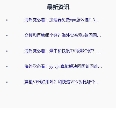
最新资讯
海外党必看：加速器免费vpn怎么选？3步教你无缝访问国内资源
穿梭和巨鲸哪个好？海外党亲测3款回国加速器，教你避开90%的坑
海外党必看：斧牛和快帆TV版哪个好？3分钟选对回国加速器，无缝刷B站、追热剧
海外党必看：yy vpn真能解决回国访问难题？附云极initap测评+免费方案对比
穿梭VPN好用吗？和快滚VPN对比哪个回国效果更好？海外党选回国加速器必看指南