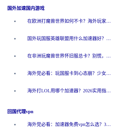
国外加速国内游戏
在欧洲打魔兽世界如何不卡？海外玩家的国服游戏加速终极攻略
国外玩国服英雄联盟用什么加速器好？海外党亲测有效的国服游戏加速指南
在非洲玩魔兽世界怀旧服总卡？别慌，这份指南帮你丝滑开荒
海外党必看：玩国服卡到心态崩？少女前线云图计划加速器免费推荐+碧蓝航线足球世界流畅攻略
海外打LOL用哪个加速器？2026实用指南：从延迟到设备适配，一篇解决你的国服游戏痛点
回国代理vpn
海外党必看：加速器免费vpn怎么选？3步教你无缝访问国内资源