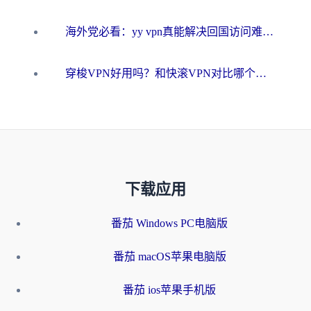
海外党必看：yy vpn真能解决回国访问难题？附云极initap测评+免费方案对比
穿梭VPN好用吗？和快滚VPN对比哪个回国效果更好？海外党选回国加速器必看指南
下载应用
番茄 Windows PC电脑版
番茄 macOS苹果电脑版
番茄 ios苹果手机版