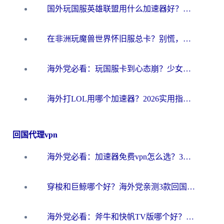
国外玩国服英雄联盟用什么加速器好？海外党亲测有效的国服游戏加速指南
在非洲玩魔兽世界怀旧服总卡？别慌，这份指南帮你丝滑开荒
海外党必看：玩国服卡到心态崩？少女前线云图计划加速器免费推荐+碧蓝航线足球世界流畅攻略
海外打LOL用哪个加速器？2026实用指南：从延迟到设备适配，一篇解决你的国服游戏痛点
回国代理vpn
海外党必看：加速器免费vpn怎么选？3步教你无缝访问国内资源
穿梭和巨鲸哪个好？海外党亲测3款回国加速器，教你避开90%的坑
海外党必看：斧牛和快帆TV版哪个好？3分钟选对回国加速器，无缝刷B站、追热剧