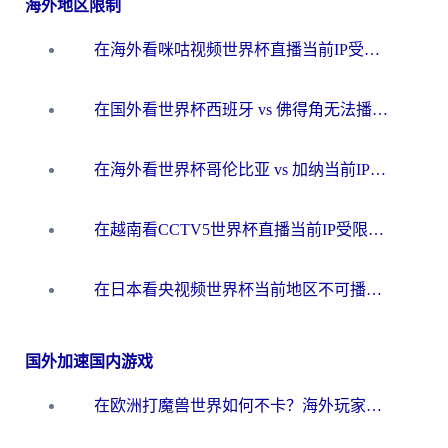
海外地区限制
在海外看咪咕视频世界杯直播当前IP受限制？这篇指南帮你搞定所有体育赛事观看难题
在国外看世界杯西班牙 vs 佛得角无法播放？这篇指南帮你解锁所有中文体育直播
在海外看世界杯哥伦比亚 vs 加纳当前IP受限制？这篇指南帮你流畅看中文解说赛事
在越南看CCTV5世界杯直播当前IP受限制？海外党体育观赛终极指南来了
在日本看央视频世界杯当前地区不可播放？海外党体育观赛终极指南
国外加速国内游戏
在欧洲打魔兽世界如何不卡？海外玩家的国服游戏加速终极攻略