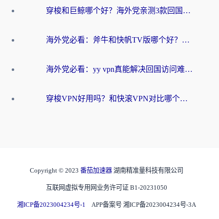
穿梭和巨鲸哪个好？海外党亲测3款回国加速器，教你避开90%的坑
海外党必看：斧牛和快帆TV版哪个好？3分钟选对回国加速器，无缝刷B站、追热剧
海外党必看：yy vpn真能解决回国访问难题？附云极initap测评+免费方案对比
穿梭VPN好用吗？和快滚VPN对比哪个回国效果更好？海外党选回国加速器必看指南
Copyright © 2023
番茄加速器
湖南精准量科技有限公司
互联网虚拟专用网业务许可证 B1-20231050
湘ICP备2023004234号-1
APP备案号 湘ICP备2023004234号-3A