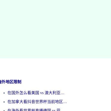
海外地区限制
在国外怎么看美国 vs 澳大利亚世界杯直播？海外党必藏的中文解说观赛指南
在加拿大看抖音世界杯当前地区不可播放？海外党体育观赛终极指南
在海外看世界杯直播德国 vs 巴拉圭当前IP受限制？这篇指南帮你轻松解决地区限制