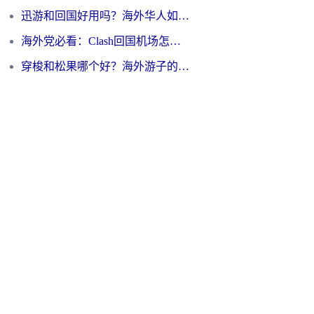
迅游和回国好用吗？海外华人如何选择靠谱的回国加速器
海外党必看：Clash回国机场怎么选？一篇搞定无缝访问国内资源的全攻略
穿梭和松果哪个好？海外游子的数字归乡路，到底该怎么选