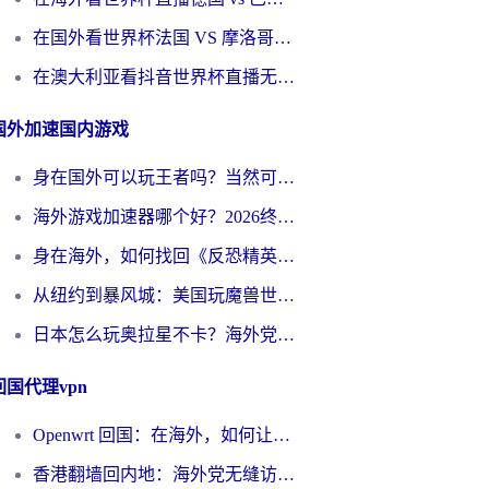
在国外看世界杯法国 VS 摩洛哥仅限中国大陆？别让地域限制拦下你的欢呼
在澳大利亚看抖音世界杯直播无法播放？海外党体育观赛终极指南来了！
国外加速国内游戏
身在国外可以玩王者吗？当然可以，但你需要这份“加速”指南
海外游戏加速器哪个好？2026终极指南帮你畅玩国服+解决卡顿难题
身在海外，如何找回《反恐精英：全球攻势》国服的丝滑手感？一份给你的终极指南
从纽约到暴风城：美国玩魔兽世界，如何找到你的最佳网络航线
日本怎么玩奥拉星不卡？海外党国服游戏加速器选择全攻略
回国代理vpn
Openwrt 回国：在海外，如何让家的网络触手可及
香港翻墙回内地：海外党无缝访问国内资源的加速器选择全攻略