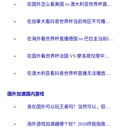
在国外怎么看美国 vs 澳大利亚世界杯直播？海外党必藏的中文解说观赛指南
在加拿大看抖音世界杯当前地区不可播放？海外党体育观赛终极指南
在海外看世界杯直播德国 vs 巴拉圭当前IP受限制？这篇指南帮你轻松解决地区限制
在国外看世界杯法国 VS 摩洛哥仅限中国大陆？别让地域限制拦下你的欢呼
在澳大利亚看抖音世界杯直播无法播放？海外党体育观赛终极指南来了！
国外加速国内游戏
身在国外可以玩王者吗？当然可以，但你需要这份“加速”指南
海外游戏加速器哪个好？2026终极指南帮你畅玩国服+解决卡顿难题