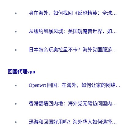
身在海外，如何找回《反恐精英：全球攻势》国服的丝滑手感？一份给你的终极指南
从纽约到暴风城：美国玩魔兽世界，如何找到你的最佳网络航线
日本怎么玩奥拉星不卡？海外党国服游戏加速器选择全攻略
回国代理vpn
Openwrt 回国：在海外，如何让家的网络触手可及
香港翻墙回内地：海外党无缝访问国内资源的加速器选择全攻略
迅游和回国好用吗？海外华人如何选择靠谱的回国加速器