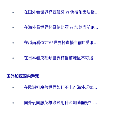
在国外看世界杯西班牙 vs 佛得角无法播放？这篇指南帮你解锁所有中文体育直播
在海外看世界杯哥伦比亚 vs 加纳当前IP受限制？这篇指南帮你流畅看中文解说赛事
在越南看CCTV5世界杯直播当前IP受限制？海外党体育观赛终极指南来了
在日本看央视频世界杯当前地区不可播放？海外党体育观赛终极指南
国外加速国内游戏
在欧洲打魔兽世界如何不卡？海外玩家的国服游戏加速终极攻略
国外玩国服英雄联盟用什么加速器好？海外党亲测有效的国服游戏加速指南