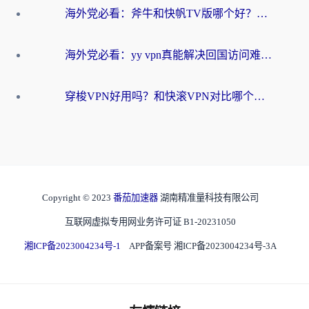
海外党必看：斧牛和快帆TV版哪个好？3分钟选对回国加速器，无缝刷B站、追热剧
海外党必看：yy vpn真能解决回国访问难题？附云极initap测评+免费方案对比
穿梭VPN好用吗？和快滚VPN对比哪个回国效果更好？海外党选回国加速器必看指南
Copyright © 2023
番茄加速器
湖南精准量科技有限公司
互联网虚拟专用网业务许可证 B1-20231050
湘ICP备2023004234号-1
APP备案号 湘ICP备2023004234号-3A