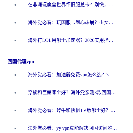
在非洲玩魔兽世界怀旧服总卡？别慌，这份指南帮你丝滑开荒
海外党必看：玩国服卡到心态崩？少女前线云图计划加速器免费推荐+碧蓝航线足球世界流畅攻略
海外打LOL用哪个加速器？2026实用指南：从延迟到设备适配，一篇解决你的国服游戏痛点
回国代理vpn
海外党必看：加速器免费vpn怎么选？3步教你无缝访问国内资源
穿梭和巨鲸哪个好？海外党亲测3款回国加速器，教你避开90%的坑
海外党必看：斧牛和快帆TV版哪个好？3分钟选对回国加速器，无缝刷B站、追热剧
海外党必看：yy vpn真能解决回国访问难题？附云极initap测评+免费方案对比