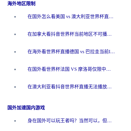
海外地区限制
在国外怎么看美国 vs 澳大利亚世界杯直播？海外党必藏的中文解说观赛指南
在加拿大看抖音世界杯当前地区不可播放？海外党体育观赛终极指南
在海外看世界杯直播德国 vs 巴拉圭当前IP受限制？这篇指南帮你轻松解决地区限制
在国外看世界杯法国 VS 摩洛哥仅限中国大陆？别让地域限制拦下你的欢呼
在澳大利亚看抖音世界杯直播无法播放？海外党体育观赛终极指南来了！
国外加速国内游戏
身在国外可以玩王者吗？当然可以，但你需要这份“加速”指南