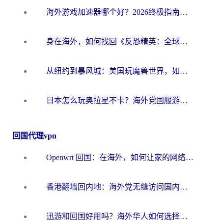
海外游戏加速器哪个好？2026终极指南帮你畅玩国服+解决卡顿难题
身在海外，如何找回《反恐精英：全球攻势》国服的丝滑手感？一份给你的终极指南
从纽约到暴风城：美国玩魔兽世界，如何找到你的最佳网络航线
日本怎么玩奥拉星不卡？海外党国服游戏加速器选择全攻略
回国代理vpn
Openwrt 回国：在海外，如何让家的网络触手可及
香港翻墙回内地：海外党无缝访问国内资源的加速器选择全攻略
迅游和回国好用吗？海外华人如何选择靠谱的回国加速器